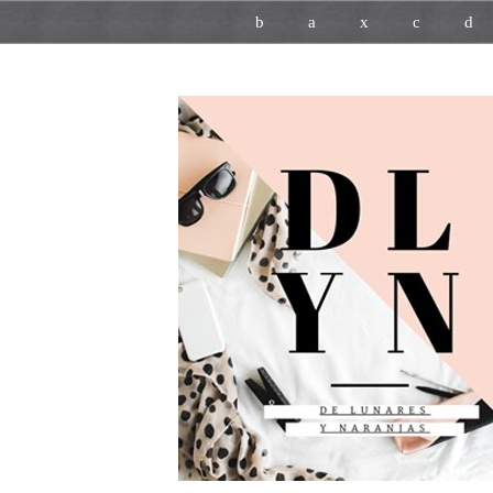
b
a
x
c
d