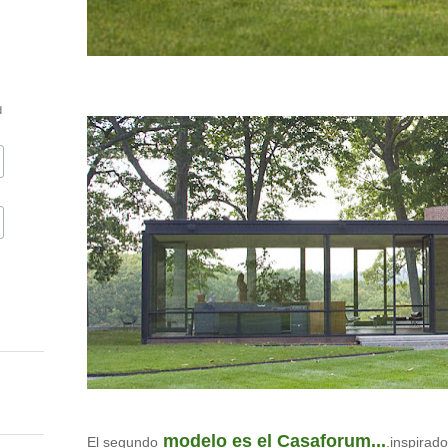
d
modelo es el Casaforum...
El segundo
.inspirad