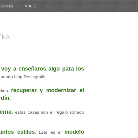
BODAS
VIAJES
URA:
 voy a enseñaros algo para los
upendo blog Desingmilk.
rec
uperar y modernizar el
idido
rdín.
derna,
estas casas son el regalo soñado
intos estilos
modelo
. Este es el