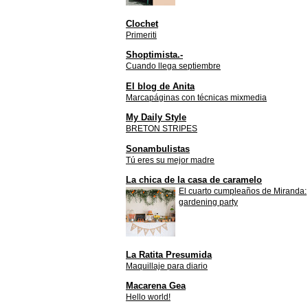
Clochet
Primeriti
Shoptimista.-
Cuando llega septiembre
El blog de Anita
Marcapáginas con técnicas mixmedia
My Daily Style
BRETON STRIPES
Sonambulistas
Tú eres su mejor madre
La chica de la casa de caramelo
El cuarto cumpleaños de Miranda:
gardening party
La Ratita Presumida
Maquillaje para diario
Macarena Gea
Hello world!