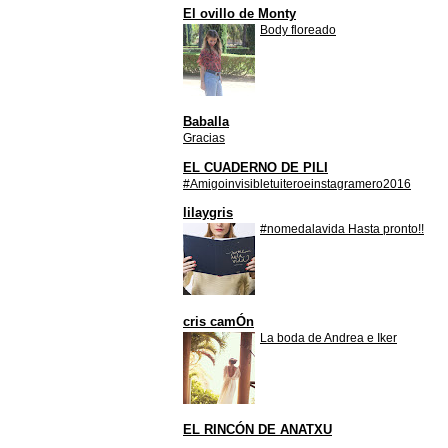
El ovillo de Monty
Body floreado
Baballa
Gracias
EL CUADERNO DE PILI
#Amigoinvisibletuiteroeinstagramero2016
lilaygris
#nomedalavida Hasta pronto!!
cris camÓn
La boda de Andrea e Iker
EL RINCÓN DE ANATXU