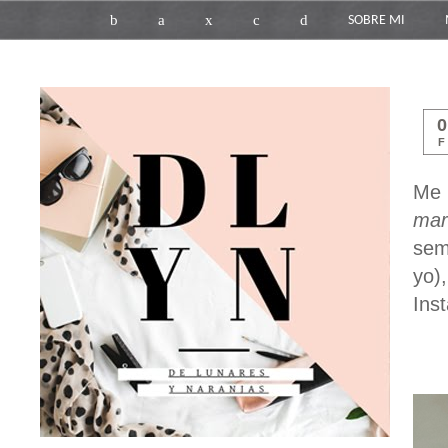
b
a
x
c
d
SOBRE MI
F
Me 
mar
sem
yo)
Ins