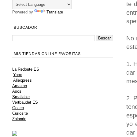
te 
ent
Powered by
Translate
ape
BUSCADOR
No 
est
MIS TIENDAS ONLINE FAVORITAS
1. 
La Redoute ES
dar
Yoox
mes
Aliexpress
Amazon
Asos
Smallable
2. 
Vertbaudet ES
ten
Gocco
Curiosite
esp
Zalando
yo 
dar 