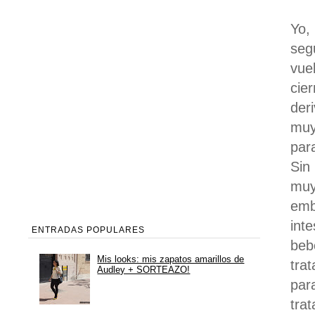
Yo,
seg
vue
cie
der
muy
para
Sin
mu
emb
int
ENTRADAS POPULARES
beb
Mis looks: mis zapatos amarillos de
tra
Audley + SORTEAZO!
par
trat