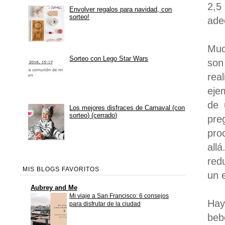
2,5
Envolver regalos para navidad, con
sorteo!
ade
Muc
Sorteo con Lego Star Wars
son
rea
eje
de 
Los mejores disfraces de Carnaval (con
sorteo) (cerrado)
pre
pro
all
red
MIS BLOGS FAVORITOS
un 
Aubrey and Me
Mi viaje a San Francisco: 6 consejos
Hay
para disfrutar de la ciudad
beb