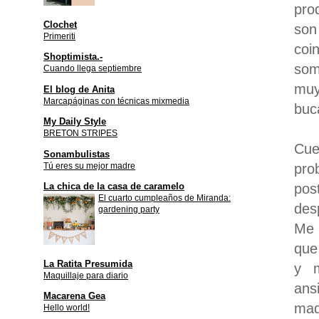
pro
Clochet
son
Primeriti
coi
Shoptimista.-
som
Cuando llega septiembre
muy
El blog de Anita
Marcapáginas con técnicas mixmedia
buc
My Daily Style
BRETON STRIPES
Cue
Sonambulistas
Tú eres su mejor madre
pro
pos
La chica de la casa de caramelo
El cuarto cumpleaños de Miranda:
des
gardening party
Me 
que
La Ratita Presumida
y m
Maquillaje para diario
ans
Macarena Gea
mad
Hello world!