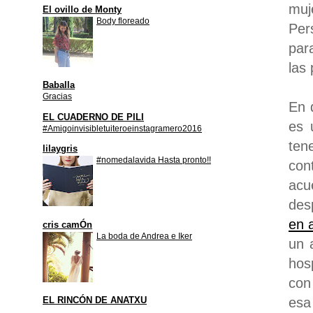
muj
El ovillo de Monty
Body floreado
Per
par
las
Baballa
Gracias
En 
EL CUADERNO DE PILI
es 
#Amigoinvisibletuiteroeinstagramero2016
ten
lilaygris
#nomedalavida Hasta pronto!!
con
acu
des
en 
cris camÓn
La boda de Andrea e Iker
un 
hos
con
esa
EL RINCÓN DE ANATXU