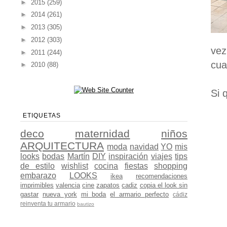
►
2015
(259)
►
2014
(261)
►
2013
(305)
►
2012
(303)
vez
►
2011
(244)
cua
►
2010
(88)
Si 
ETIQUETAS
deco
maternidad
niños
ARQUITECTURA
moda
navidad
YO
mis
looks
bodas
Martín
DIY
inspiración
viajes
tips
de estilo
wishlist
cocina
fiestas
shopping
embarazo
LOOKS
ikea
recomendaciones
imprimibles
valencia
cine
zapatos
cadiz
copia el look sin
gastar
nueva york
mi boda
el armario perfecto
cádiz
reinventa tu armario
bautizo