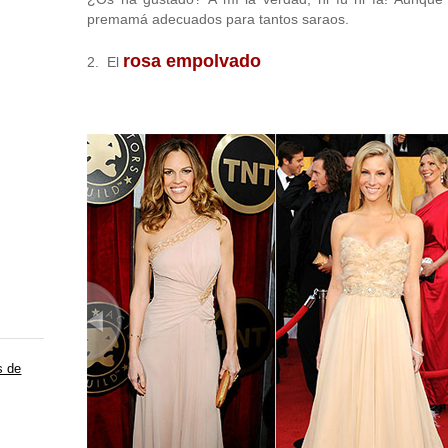
premamá adecuados para tantos saraos.
rosa empolvado
2. El
s de