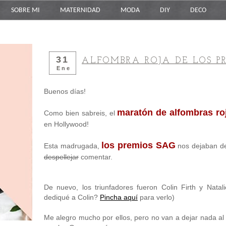
SOBRE MI
MATERNIDAD
MODA
DIY
DECO
31
ALFOMBRA ROJA DE LOS P
Ene
Buenos días!
maratón de alfombras ro
Como bien sabreis, el
en Hollywood!
los premios SAG
Esta madrugada,
nos dejaban d
despellejar
comentar.
De nuevo, los triunfadores fueron Colin Firth y Natal
dediqué a Colin?
Pincha aquí
para verlo)
Me alegro mucho por ellos, pero no van a dejar nada al