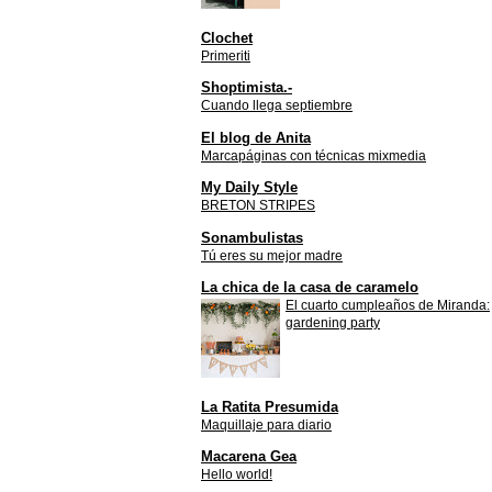
Clochet
Primeriti
Shoptimista.-
Cuando llega septiembre
El blog de Anita
Marcapáginas con técnicas mixmedia
My Daily Style
BRETON STRIPES
Sonambulistas
Tú eres su mejor madre
La chica de la casa de caramelo
El cuarto cumpleaños de Miranda:
gardening party
La Ratita Presumida
Maquillaje para diario
Macarena Gea
Hello world!