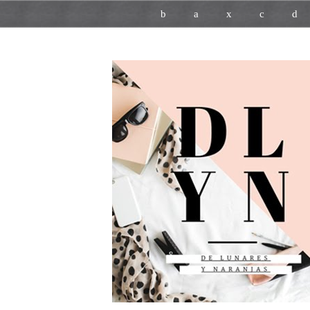
b
a
x
c
d