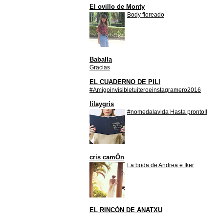
El ovillo de Monty
Body floreado
Baballa
Gracias
EL CUADERNO DE PILI
#Amigoinvisibletuiteroeinstagramero2016
lilaygris
#nomedalavida Hasta pronto!!
cris camÓn
La boda de Andrea e Iker
EL RINCÓN DE ANATXU