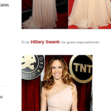
 Eames
Hillary Swank
El de
me gusta especialmente:
os