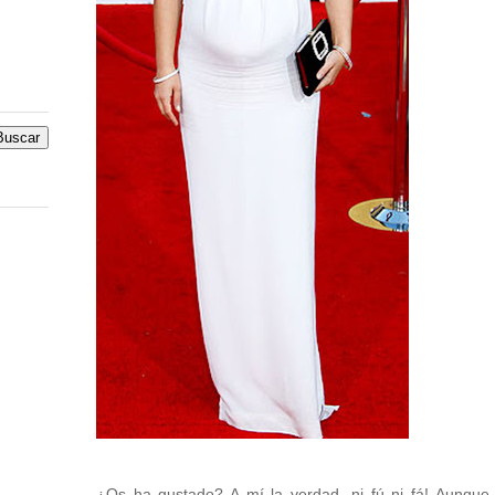
¿Os ha gustado? A mí la verdad, ni fú ni fá! Aunque