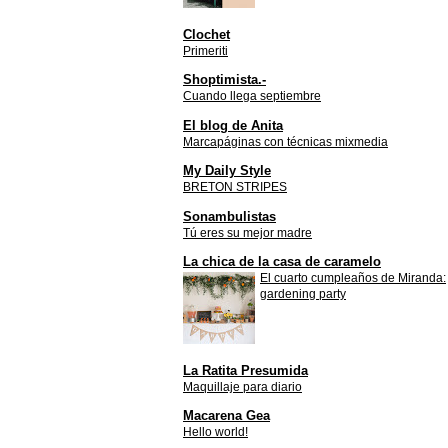
Clochet
Primeriti
Shoptimista.-
Cuando llega septiembre
El blog de Anita
Marcapáginas con técnicas mixmedia
My Daily Style
BRETON STRIPES
Sonambulistas
Tú eres su mejor madre
La chica de la casa de caramelo
El cuarto cumpleaños de Miranda:
gardening party
La Ratita Presumida
Maquillaje para diario
Macarena Gea
Hello world!