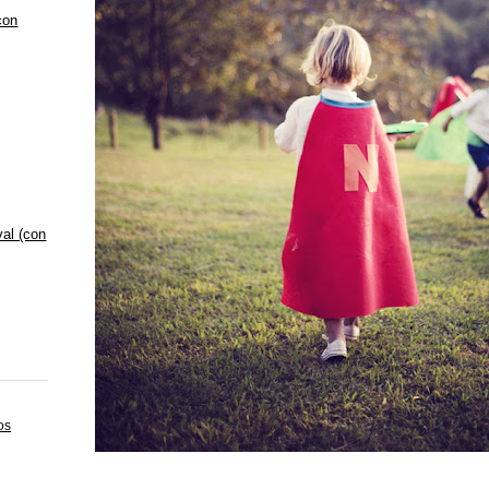
con
val (con
os