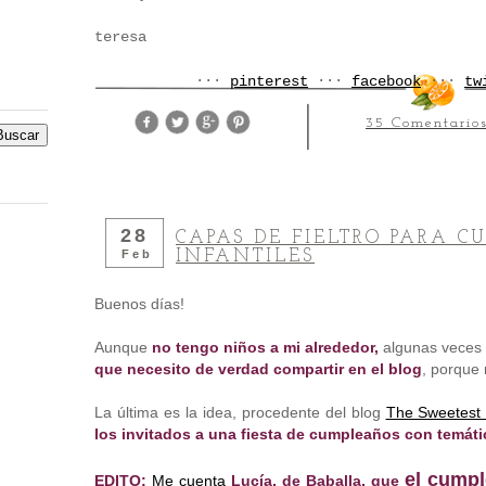
teresa
···
pinterest
···
facebook
···
tw
35 Comentario
28
CAPAS DE FIELTRO PARA 
INFANTILES
Feb
Buenos días!
Aunque
no tengo niños a mi alrededor,
algunas veces
que necesito de verdad compartir en el blog
, porque 
La última es la idea, procedente del blog
The Sweetest
los invitados a una fiesta de cumpleaños con temáti
el cumpl
EDITO:
Me cuenta
Lucía, de Baballa, que