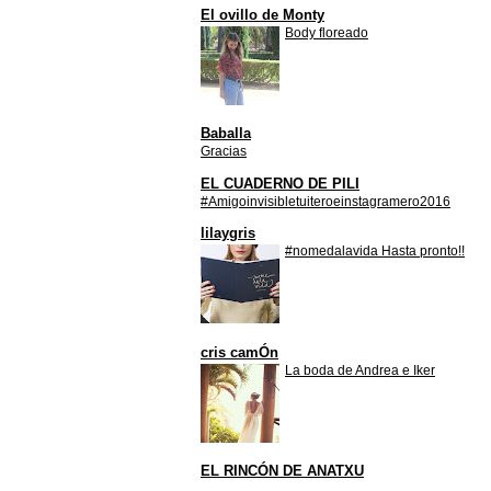
El ovillo de Monty
Body floreado
Baballa
Gracias
EL CUADERNO DE PILI
#Amigoinvisibletuiteroeinstagramero2016
lilaygris
#nomedalavida Hasta pronto!!
cris camÓn
La boda de Andrea e Iker
EL RINCÓN DE ANATXU