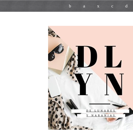
b
a
x
c
d