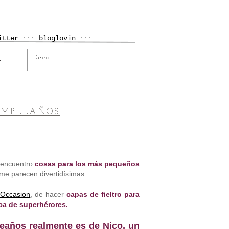
itter
···
bloglovin
···
Deco
s
CUMPLEAÑOS
 encuentro
cosas para los más pequeños
me parecen divertidísimas.
 Occasion
, de hacer
capas de fieltro para
ca de superhérores.
eaños realmente es de Nico, un