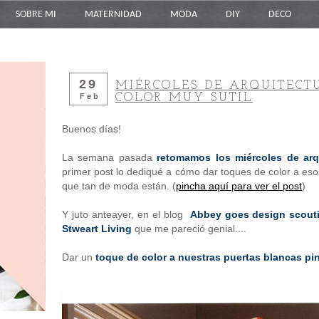
SOBRE MI
MATERNIDAD
MODA
DIY
DECO
29
MIÉRCOLES DE ARQUITECT
COLOR MUY SUTIL
Feb
Buenos días!
La semana pasada
retomamos los miércoles de arq
primer post lo dediqué a cómo dar toques de color a es
que tan de moda están. (
pincha aquí para ver el post
)
Y juto anteayer, en el blog
Abbey goes design scouti
Stweart Living
que me pareció genial....
Dar un
toque de color a nuestras puertas blancas pi