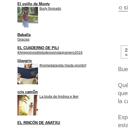
El ovillo de Monty
o s
Body floreado
Baballa
Gracias
EL CUADERNO DE PILI
#Amigoinvisibletuiteroeinstagramero2016
N
lilaygris
#nomedalavida Hasta pronto!!
Bue
Qué
cris camÓn
que
La boda de Andrea e Iker
la 
Esp
EL RINCÓN DE ANATXU
est