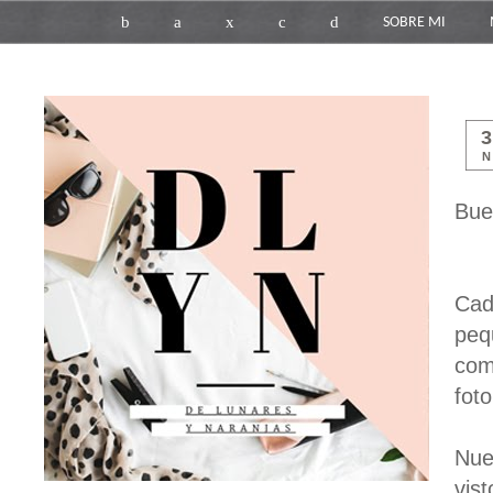
b
a
x
c
d
SOBRE MI
N
Bue
Cad
peq
com
foto
Nue
vis