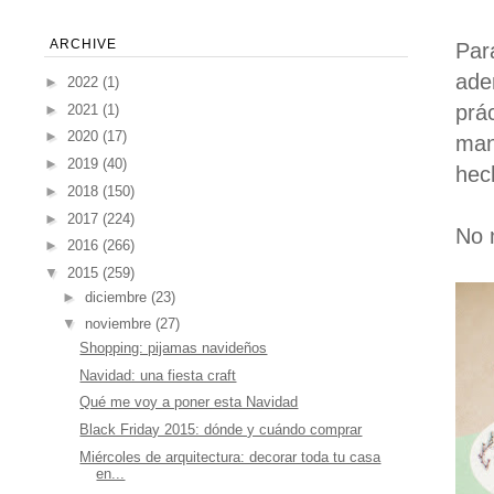
ARCHIVE
Par
ade
►
2022
(1)
prá
►
2021
(1)
►
2020
(17)
man
►
2019
(40)
hec
►
2018
(150)
►
2017
(224)
No 
►
2016
(266)
▼
2015
(259)
►
diciembre
(23)
▼
noviembre
(27)
Shopping: pijamas navideños
Navidad: una fiesta craft
Qué me voy a poner esta Navidad
Black Friday 2015: dónde y cuándo comprar
Miércoles de arquitectura: decorar toda tu casa
en...