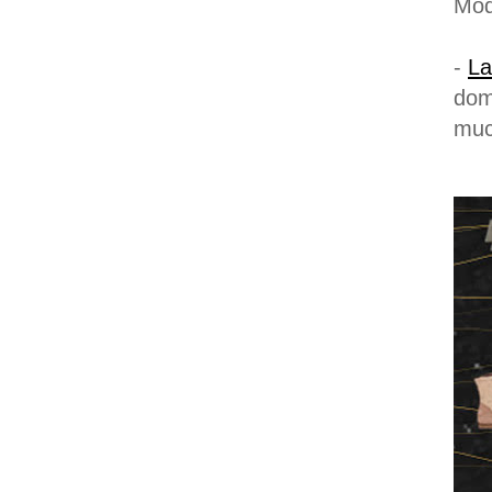
Mod
-
La
dom
muc