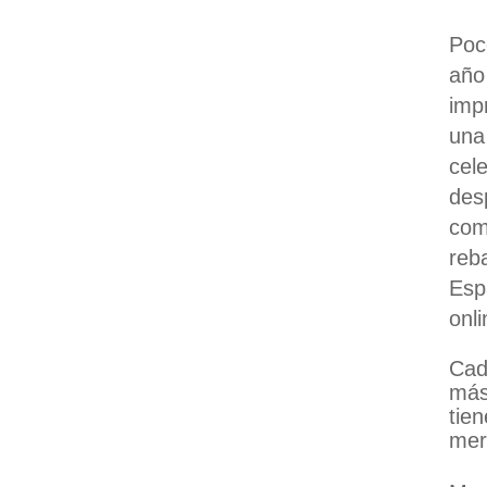
Poc
año
imp
una
cel
des
com
reb
Esp
onl
Cad
más
tie
mer