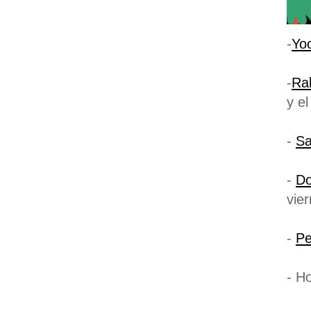
-
Yo
-
Ra
y e
-
Sa
-
Do
vie
-
Pe
- H