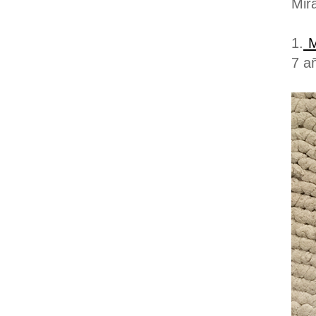
Mir
1.
M
7 a