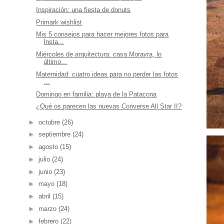
Inspiración: una fiesta de donuts
Primark wishlist
Mis 5 consejos para hacer mejores fotos para
Insta...
Miércoles de arquitectura: casa Morayra, lo
último...
Maternidad: cuatro ideas para no perder las fotos
...
Domingo en familia: playa de la Patacona
¿Qué os parecen las nuevas Converse All Star II?
►
octubre
(26)
►
septiembre
(24)
►
agosto
(15)
►
julio
(24)
►
junio
(23)
►
mayo
(18)
►
abril
(15)
►
marzo
(24)
►
febrero
(22)