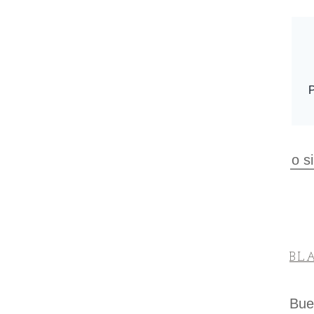
o s
BL
Bue