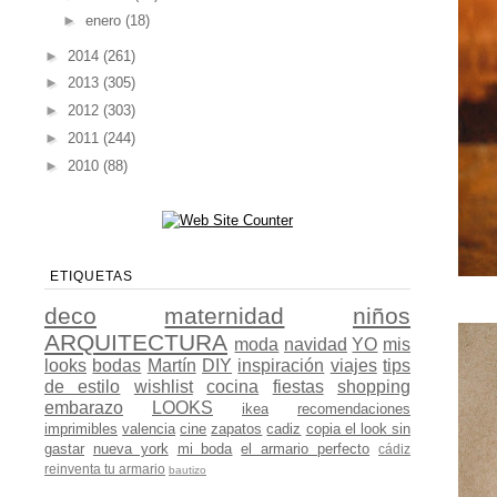
►
enero
(18)
►
2014
(261)
►
2013
(305)
►
2012
(303)
►
2011
(244)
►
2010
(88)
ETIQUETAS
deco
maternidad
niños
ARQUITECTURA
moda
navidad
YO
mis
looks
bodas
Martín
DIY
inspiración
viajes
tips
de estilo
wishlist
cocina
fiestas
shopping
embarazo
LOOKS
ikea
recomendaciones
imprimibles
valencia
cine
zapatos
cadiz
copia el look sin
gastar
nueva york
mi boda
el armario perfecto
cádiz
reinventa tu armario
bautizo