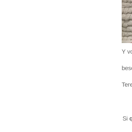
Y v
bes
Ter
Si