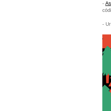
-
As
cód
- Ur