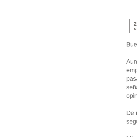
N
Bue
Au
emp
pas
señ
opin
De 
seg