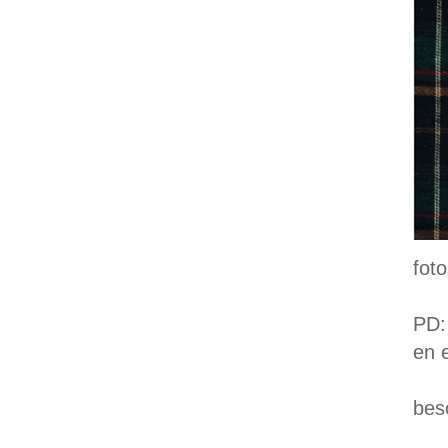
fot
PD:
en 
bes