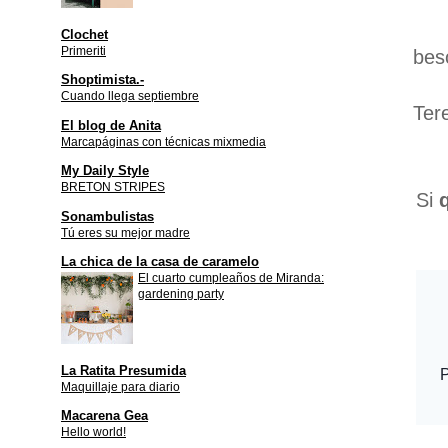
Clochet
Primeriti
bes
Shoptimista.-
Cuando llega septiembre
Ter
El blog de Anita
Marcapáginas con técnicas mixmedia
My Daily Style
BRETON STRIPES
Si
Sonambulistas
Tú eres su mejor madre
La chica de la casa de caramelo
El cuarto cumpleaños de Miranda:
gardening party
La Ratita Presumida
Maquillaje para diario
Macarena Gea
Hello world!