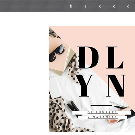
b
a
x
c
d