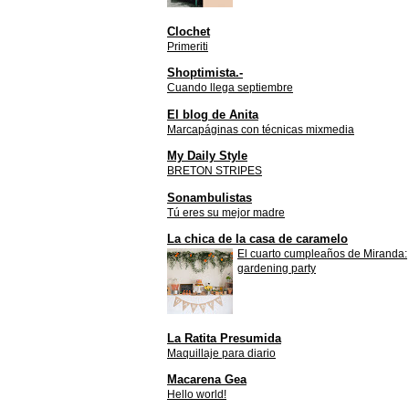
Clochet
Primeriti
Shoptimista.-
Cuando llega septiembre
El blog de Anita
Marcapáginas con técnicas mixmedia
My Daily Style
BRETON STRIPES
Sonambulistas
Tú eres su mejor madre
La chica de la casa de caramelo
El cuarto cumpleaños de Miranda:
gardening party
La Ratita Presumida
Maquillaje para diario
Macarena Gea
Hello world!