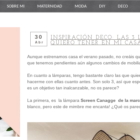
SOBRE MI
MATERNIDAD
MODA
DIY
DECO
30
INSPIRACIÓN DECO: LAS 3
QUIERO TENER EN MI CA
Abr
Aunque estrenamos casa el verano pasado, no creáis q
que tenemos pendientes aún algunos cambios de mobiliari
En cuanto a lámparas, tengo bastante claro las que quier
hacerme con ellas cuanto antes. Son solo 3, así que esp
es un objetivo tan inalcanzable, no os parece?
La primera, es la lámpara
Screen
Canagge de la marc
blanco, pero este de mimbre me encanta! ¿Qué os pare