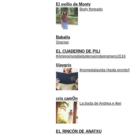
El ovillo de Monty
Body floreado
Baballa
Gracias
EL CUADERNO DE PILI
#Amigoinvisibletuiteroeinstagramero2016
lilaygris
#nomedalavida Hasta pronto!!
cris camÓn
La boda de Andrea e Iker
EL RINCÓN DE ANATXU