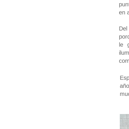
pun
en 
Del
por
le 
ilu
com
Esp
año
muc