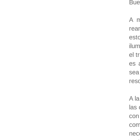
Bue
A m
rea
esto
ilu
el 
es 
sea
res
A l
las
con
com
nec