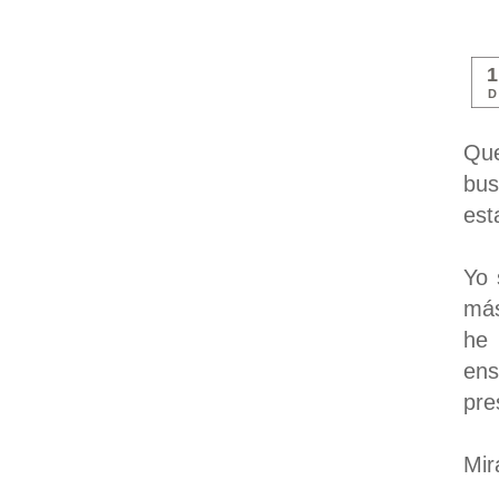
D
Que
bus
est
Yo 
más
he 
en
pre
Mir