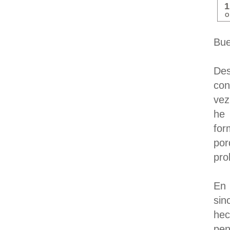
O
B
u
De
con
vez
he 
for
por
pro
En 
sin
hec
pe