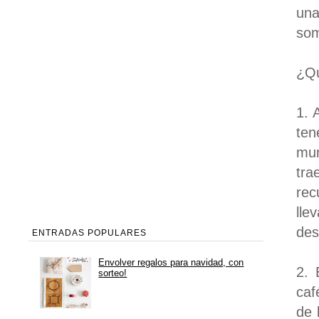
una
som
¿Qú
1. 
ten
mun
tra
rec
lle
des
ENTRADAS POPULARES
Envolver regalos para navidad, con
2. 
sorteo!
caf
de 