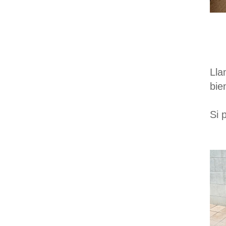
Lla
bie
Si 