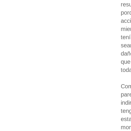
res
por
acc
mie
ten
sea
dañ
que
tod
Com
par
ind
ten
est
mom