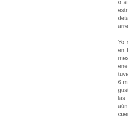
o s
est
det
arr
Yo 
en 
mes
ene
tuv
6 m
gus
las
aún
cue