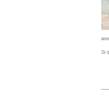
aso
Si 