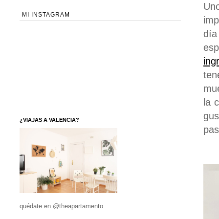
Uno
MI INSTAGRAM
imp
día
esp
ing
ten
mue
la 
gus
¿VIAJAS A VALENCIA?
pas
quédate en @theapartamento