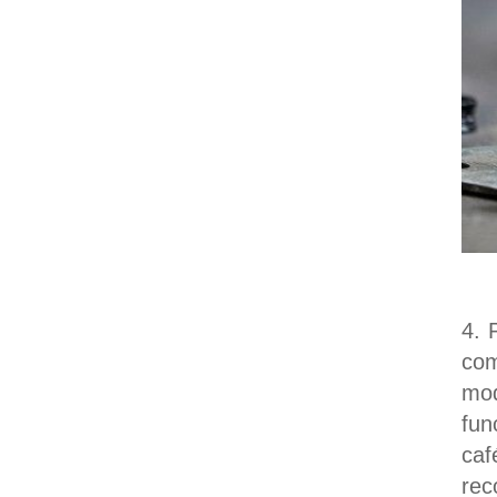
4. 
com
mod
fun
ca
rec