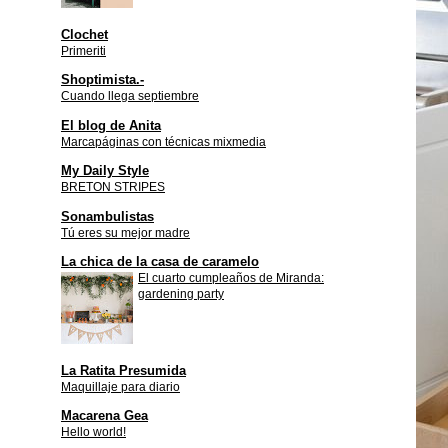
Clochet
Primeriti
Shoptimista.-
Cuando llega septiembre
El blog de Anita
Marcapáginas con técnicas mixmedia
My Daily Style
BRETON STRIPES
Sonambulistas
Tú eres su mejor madre
La chica de la casa de caramelo
El cuarto cumpleaños de Miranda:
gardening party
La Ratita Presumida
Maquillaje para diario
Macarena Gea
Hello world!