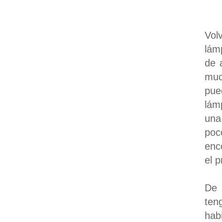
Vol
lám
de 
muc
pue
lám
una
poc
enc
el 
De 
ten
hab