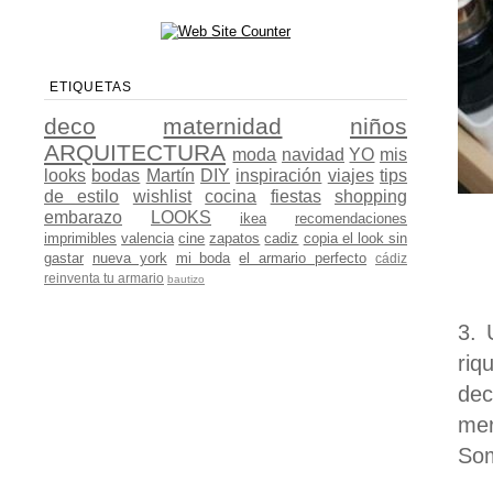
ETIQUETAS
deco
maternidad
niños
ARQUITECTURA
moda
navidad
YO
mis
looks
bodas
Martín
DIY
inspiración
viajes
tips
de estilo
wishlist
cocina
fiestas
shopping
embarazo
LOOKS
ikea
recomendaciones
imprimibles
valencia
cine
zapatos
cadiz
copia el look sin
gastar
nueva york
mi boda
el armario perfecto
cádiz
reinventa tu armario
bautizo
3. 
riq
dec
mer
Som