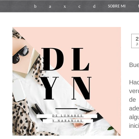
b
a
x
c
d
SOBRE MI
J
Bue
Hac
ver
de 
ade
alg
ini