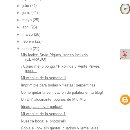
►
julio
(24)
►
junio
(24)
►
mayo
(25)
►
abril
(25)
►
marzo
(26)
►
febrero
(22)
▼
enero
(21)
Mis looks: Style Piques, sorteo incluido
(CERRADO)
¿Cómo me lo pongo? Pikolinos y Vente Privee,
inspi...
Mi wishlist de la semana II
Imprimible para bodas y fiestas: serpentinas!
Cómo quitar la verificación de palabra en tu blog!
Un DIY alucinante: botines de Miu Miu
Ideas para llevar parkas!
Mi wishlist de la semana 1
Nuestra boda: el photocall!
Copia el look sin gastar: cuadros y lentejuelas!