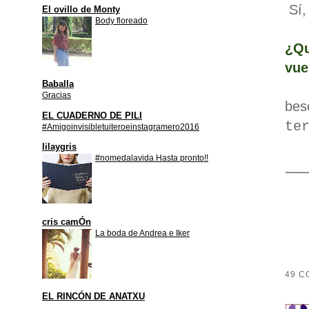
Sí,
El ovillo de Monty
Body floreado
¿Q
vue
Baballa
Gracias
beso
EL CUADERNO DE PILI
te
#Amigoinvisibletuiteroeinstagramero2016
lilaygris
#nomedalavida Hasta pronto!!
cris camÓn
La boda de Andrea e Iker
49 C
EL RINCÓN DE ANATXU