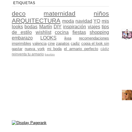
ETIQUETAS
deco
maternidad
niños
ARQUITECTURA
moda
navidad
YO
mis
looks
bodas
Martín
DIY
inspiración
viajes
tips
de estilo
wishlist
cocina
fiestas
shopping
embarazo
LOOKS
ikea
recomendaciones
imprimibles
valencia
cine
zapatos
cadiz
copia el look sin
gastar
nueva york
mi boda
el armario perfecto
cádiz
reinventa tu armario
bautizo