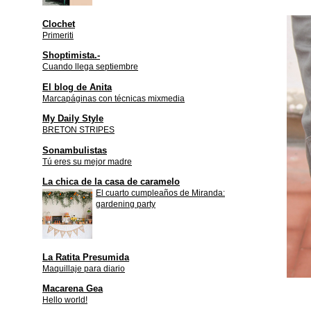
Clochet
Primeriti
Shoptimista.-
Cuando llega septiembre
El blog de Anita
Marcapáginas con técnicas mixmedia
My Daily Style
BRETON STRIPES
Sonambulistas
Tú eres su mejor madre
La chica de la casa de caramelo
El cuarto cumpleaños de Miranda:
gardening party
La Ratita Presumida
Maquillaje para diario
Macarena Gea
Hello world!