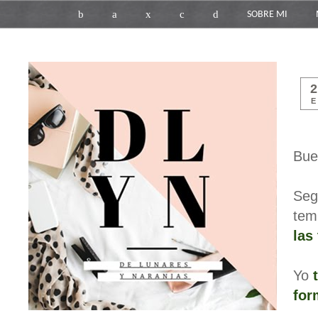
b
a
x
c
d
SOBRE MI
E
Bue
Seg
tem
las
Yo
for