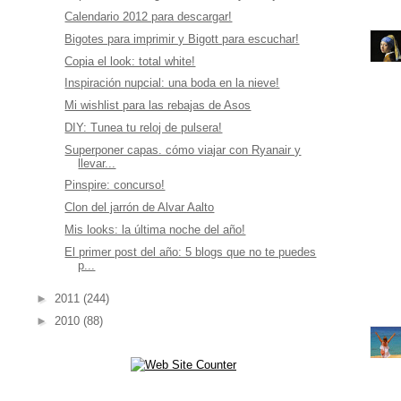
Calendario 2012 para descargar!
Bigotes para imprimir y Bigott para escuchar!
Copia el look: total white!
Inspiración nupcial: una boda en la nieve!
Mi wishlist para las rebajas de Asos
DIY: Tunea tu reloj de pulsera!
Superponer capas. cómo viajar con Ryanair y
llevar...
Pinspire: concurso!
Clon del jarrón de Alvar Aalto
Mis looks: la última noche del año!
El primer post del año: 5 blogs que no te puedes
p...
►
2011
(244)
►
2010
(88)