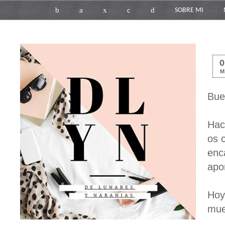
b
a
x
c
d
SOBRE MI
M
Bue
Hac
os 
enc
apor
Hoy
mue