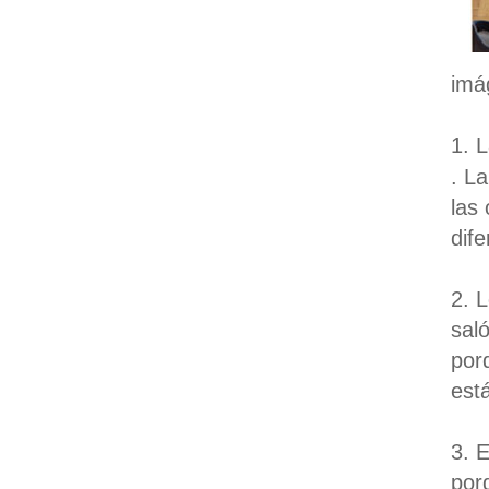
imá
1. 
. L
las
dife
2. L
sal
por
está
3. E
por