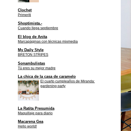
Clochet
Primeriti
Shoptimista.-
Cuando llega septiembre
El blog de Anita
Marcapáginas con técnicas mixmedia
My Daily Style
BRETON STRIPES
Sonambulistas
Tú eres su mejor madre
La chica de la casa de caramelo
El cuarto cumpleaños de Miranda:
gardening party
La Ratita Presumida
Maquillaje para diario
Macarena Gea
Hello world!