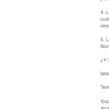
4. 
cus
ren
5. L
fav
¿Y 
bes
Ter
Esc
tu 