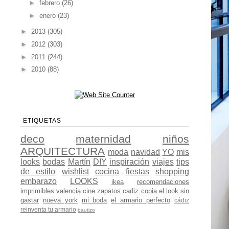
►
febrero
(26)
►
enero
(23)
►
2013
(305)
►
2012
(303)
►
2011
(244)
►
2010
(88)
ETIQUETAS
deco
maternidad
niños
ARQUITECTURA
moda
navidad
YO
mis
looks
bodas
Martín
DIY
inspiración
viajes
tips
de estilo
wishlist
cocina
fiestas
shopping
embarazo
LOOKS
ikea
recomendaciones
imprimibles
valencia
cine
zapatos
cadiz
copia el look sin
gastar
nueva york
mi boda
el armario perfecto
cádiz
reinventa tu armario
bautizo