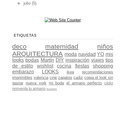
►
julio
(5)
ETIQUETAS
deco
maternidad
niños
ARQUITECTURA
moda
navidad
YO
mis
looks
bodas
Martín
DIY
inspiración
viajes
tips
de estilo
wishlist
cocina
fiestas
shopping
embarazo
LOOKS
ikea
recomendaciones
imprimibles
valencia
cine
zapatos
cadiz
copia el look sin
gastar
nueva york
mi boda
el armario perfecto
cádiz
reinventa tu armario
bautizo