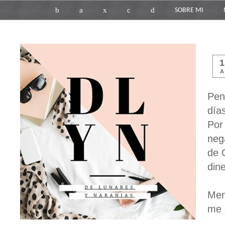
b
a
x
c
d
SOBRE MI
Pen
día
Por 
neg
de 
din
Meno
me 