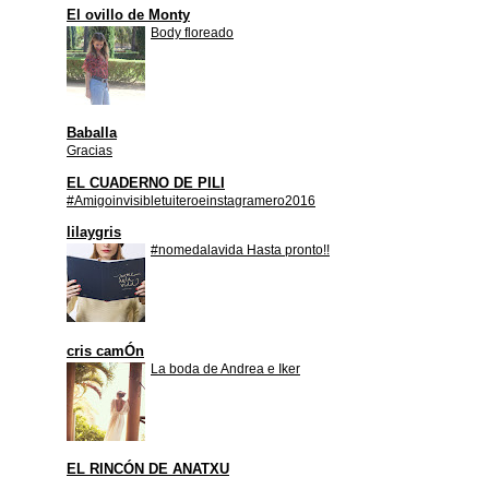
El ovillo de Monty
Body floreado
Baballa
Gracias
EL CUADERNO DE PILI
#Amigoinvisibletuiteroeinstagramero2016
lilaygris
#nomedalavida Hasta pronto!!
cris camÓn
La boda de Andrea e Iker
EL RINCÓN DE ANATXU