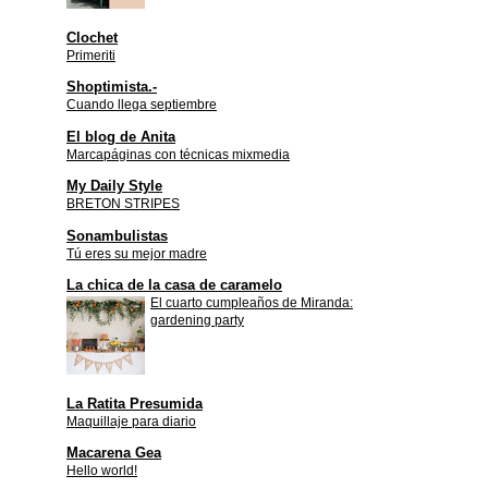
Clochet
Primeriti
Shoptimista.-
Cuando llega septiembre
El blog de Anita
Marcapáginas con técnicas mixmedia
My Daily Style
BRETON STRIPES
Sonambulistas
Tú eres su mejor madre
La chica de la casa de caramelo
El cuarto cumpleaños de Miranda:
gardening party
La Ratita Presumida
Maquillaje para diario
Macarena Gea
Hello world!