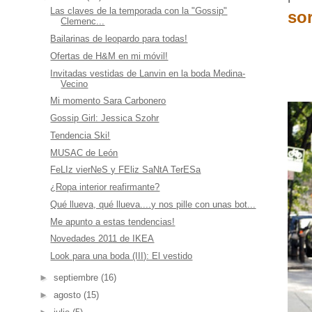
Las claves de la temporada con la "Gossip"
so
Clemenc...
Bailarinas de leopardo para todas!
Ofertas de H&M en mi móvil!
Invitadas vestidas de Lanvin en la boda Medina-
Vecino
Mi momento Sara Carbonero
Gossip Girl: Jessica Szohr
Tendencia Ski!
MUSAC de León
FeLIz vierNeS y FEliz SaNtA TerESa
¿Ropa interior reafirmante?
Qué llueva, qué llueva....y nos pille con unas bot...
Me apunto a estas tendencias!
Novedades 2011 de IKEA
Look para una boda (III): El vestido
►
septiembre
(16)
►
agosto
(15)