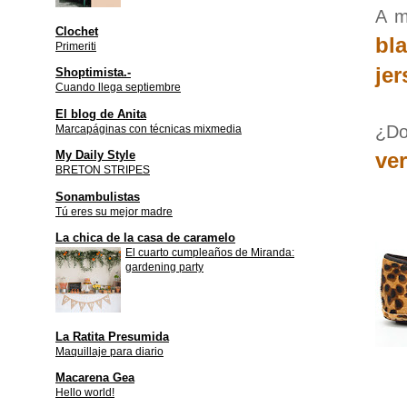
A m
Clochet
bl
Primeriti
jer
Shoptimista.-
Cuando llega septiembre
El blog de Anita
¿Do
Marcapáginas con técnicas mixmedia
My Daily Style
ver
BRETON STRIPES
Sonambulistas
Tú eres su mejor madre
La chica de la casa de caramelo
El cuarto cumpleaños de Miranda:
gardening party
La Ratita Presumida
Maquillaje para diario
Macarena Gea
Hello world!