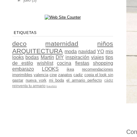
►
julio
(5)
ETIQUETAS
deco
maternidad
niños
ARQUITECTURA
moda
navidad
YO
mis
looks
bodas
Martín
DIY
inspiración
viajes
tips
de estilo
wishlist
cocina
fiestas
shopping
embarazo
LOOKS
ikea
recomendaciones
imprimibles
valencia
cine
zapatos
cadiz
copia el look sin
gastar
nueva york
mi boda
el armario perfecto
cádiz
reinventa tu armario
bautizo
Co