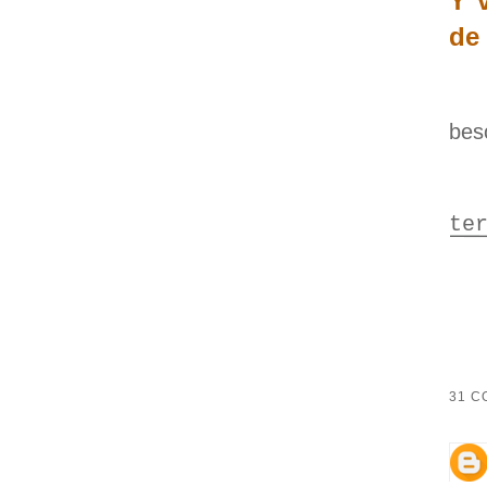
Y 
de
bes
te
31 C