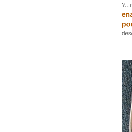
Y..
en
pod
des