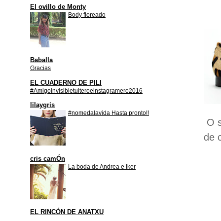
El ovillo de Monty
Body floreado
Baballa
Gracias
EL CUADERNO DE PILI
#Amigoinvisibletuiteroeinstagramero2016
lilaygris
#nomedalavida Hasta pronto!!
O s
de 
cris camÓn
La boda de Andrea e Iker
EL RINCÓN DE ANATXU