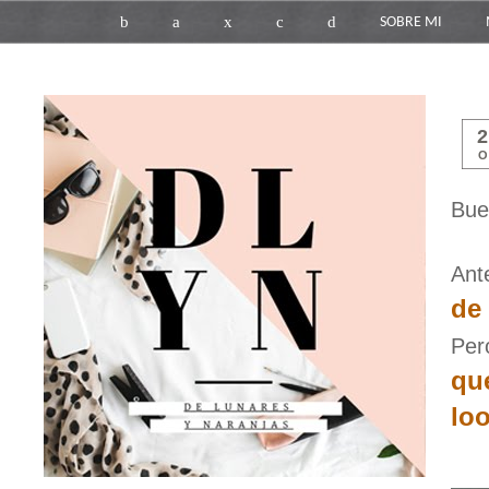
b
a
x
c
d
SOBRE MI
O
Bue
Ant
de
Per
qu
loo