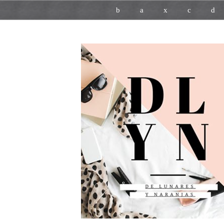
b
a
x
c
d