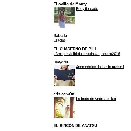
El ovillo de Monty
Body floreado
Baballa
Gracias
EL CUADERNO DE PILI
#Amigoinvisibletuiteroeinstagramero2016
lilaygris
#nomedalavida Hasta pronto!!
cris camÓn
La boda de Andrea e Iker
EL RINCÓN DE ANATXU