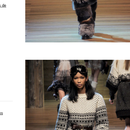
s de
os