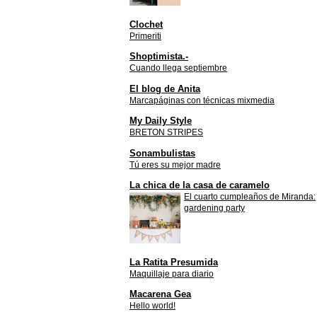
Clochet
Primeriti
Shoptimista.-
Cuando llega septiembre
El blog de Anita
Marcapáginas con técnicas mixmedia
My Daily Style
BRETON STRIPES
Sonambulistas
Tú eres su mejor madre
La chica de la casa de caramelo
El cuarto cumpleaños de Miranda:
gardening party
La Ratita Presumida
Maquillaje para diario
Macarena Gea
Hello world!