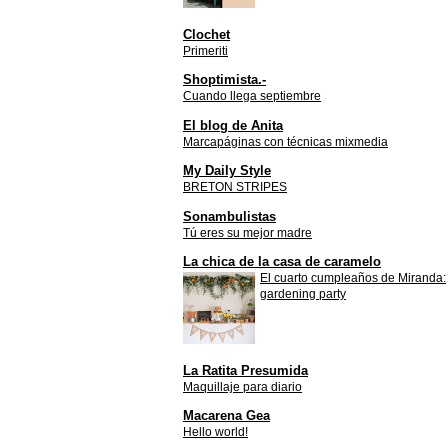
Clochet
Primeriti
Shoptimista.-
Cuando llega septiembre
El blog de Anita
Marcapáginas con técnicas mixmedia
My Daily Style
BRETON STRIPES
Sonambulistas
Tú eres su mejor madre
La chica de la casa de caramelo
El cuarto cumpleaños de Miranda:
gardening party
La Ratita Presumida
Maquillaje para diario
Macarena Gea
Hello world!