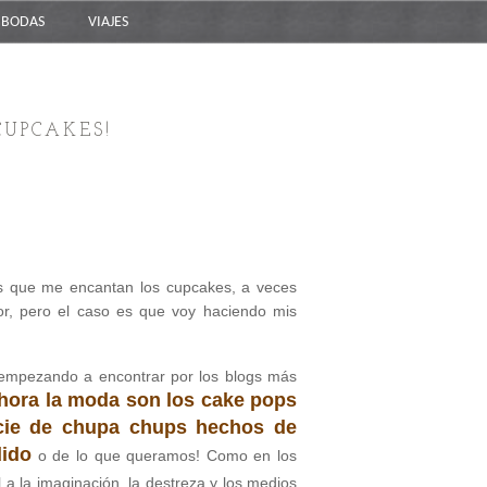
BODAS
VIAJES
CUPCAKES!
s que me encantan los cupcakes, a veces
or, pero el caso es que voy haciendo mis
empezando a encontrar por los blogs más
ahora la moda son los cake pops
cie de chupa chups hechos de
dido
o de lo que queramos! Como en los
 a la imaginación, la destreza y los medios