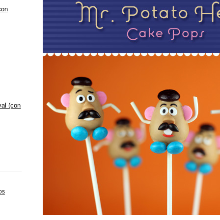
con
val (con
os