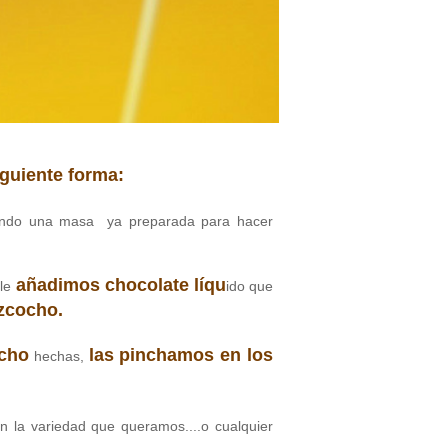
iguiente forma:
ando una masa ya preparada para hacer
añadimos chocolate líqu
 le
ido que
izcocho.
ocho
las pinchamos en los
hechas,
 en la variedad que queramos....o cualquier