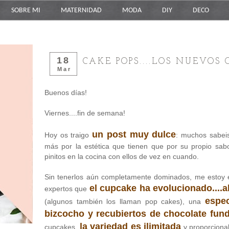
SOBRE MI
MATERNIDAD
MODA
DIY
DECO
18
CAKE POPS....LOS NUEVOS 
Mar
Buenos días!
Viernes....fin de semana!
un post muy dulce
Hoy os traigo
: muchos sabei
más por la estética que tienen que por su propio sab
pinitos en la cocina con ellos de vez en cuando.
Sin tenerlos aún completamente dominados, me estoy 
el cupcake ha evolucionado....
expertos que
espe
(algunos también los llaman pop cakes), una
bizcocho y recubiertos de chocolate fun
la variedad es ilimitada
cupcakes,
y proporcional