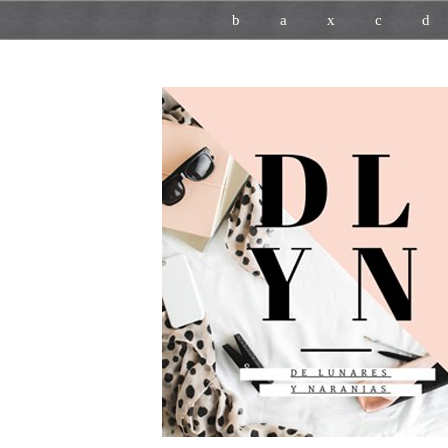
b
a
x
c
d