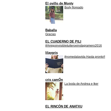
El ovillo de Monty
Body floreado
Baballa
Gracias
EL CUADERNO DE PILI
#Amigoinvisibletuiteroeinstagramero2016
lilaygris
#nomedalavida Hasta pronto!!
cris camÓn
La boda de Andrea e Iker
EL RINCÓN DE ANATXU