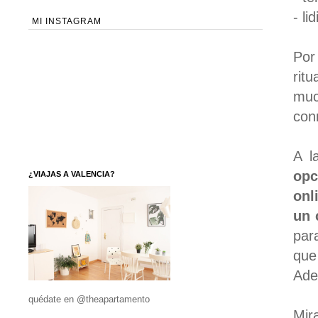
- l
MI INSTAGRAM
Por
rit
muc
con
A l
opc
¿VIAJAS A VALENCIA?
onl
un 
par
que
Ad
quédate en @theapartamento
Mir