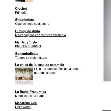
Clochet
Primeriti
Shoptimista.-
Cuando llega septiembre
El blog de Anita
Marcapáginas con técnicas mixmedia
My Daily Style
BRETON STRIPES
Sonambulistas
Tú eres su mejor madre
La chica de la casa de caramelo
El cuarto cumpleaños de Miranda:
gardening party
La Ratita Presumida
Maquillaje para diario
Macarena Gea
Hello world!