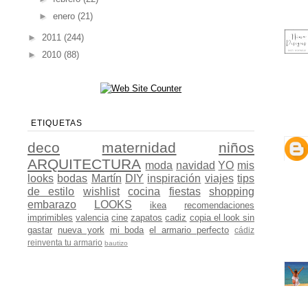
►
enero
(21)
►
2011
(244)
►
2010
(88)
ETIQUETAS
deco
maternidad
niños
ARQUITECTURA
moda
navidad
YO
mis
looks
bodas
Martín
DIY
inspiración
viajes
tips
de estilo
wishlist
cocina
fiestas
shopping
embarazo
LOOKS
ikea
recomendaciones
imprimibles
valencia
cine
zapatos
cadiz
copia el look sin
gastar
nueva york
mi boda
el armario perfecto
cádiz
reinventa tu armario
bautizo