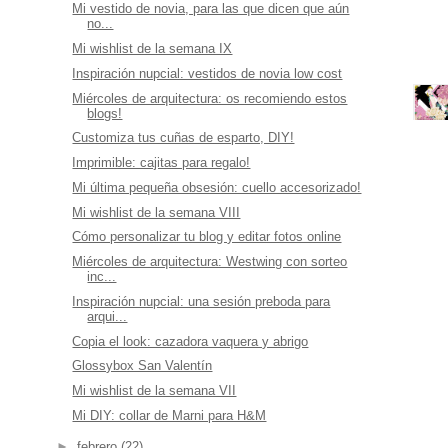
Mi vestido de novia, para las que dicen que aún
no...
Mi wishlist de la semana IX
Inspiración nupcial: vestidos de novia low cost
Miércoles de arquitectura: os recomiendo estos
blogs!
Customiza tus cuñas de esparto, DIY!
Imprimible: cajitas para regalo!
Mi última pequeña obsesión: cuello accesorizado!
Mi wishlist de la semana VIII
Cómo personalizar tu blog y editar fotos online
Miércoles de arquitectura: Westwing con sorteo
inc...
Inspiración nupcial: una sesión preboda para
arqui...
Copia el look: cazadora vaquera y abrigo
Glossybox San Valentín
Mi wishlist de la semana VII
Mi DIY: collar de Marni para H&M
►
febrero
(22)