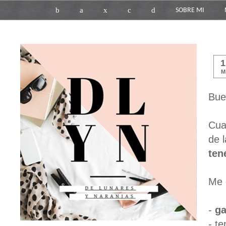
b
a
x
c
d
SOBRE MI
M
Bue
Cua
de 
ten
Me
-
ga
- t