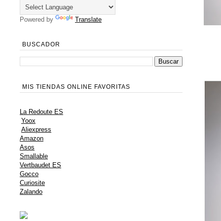
Powered by
Translate
BUSCADOR
MIS TIENDAS ONLINE FAVORITAS
La Redoute ES
Yoox
Aliexpress
Amazon
Asos
Smallable
Vertbaudet ES
Gocco
Curiosite
Zalando