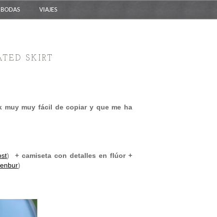
BODAS
VIAJES
ATED SKIRT
k muy muy fácil de copiar y que me ha
ost
)
+ camiseta con detalles en flúor +
Menbur
)