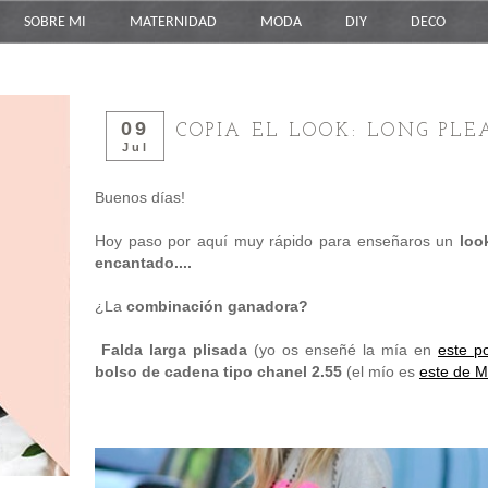
SOBRE MI
MATERNIDAD
MODA
DIY
DECO
09
COPIA EL LOOK: LONG PLE
Jul
Buenos días!
Hoy paso por aquí muy rápido para enseñaros un
loo
encantado....
¿La
combinación ganadora?
Falda larga plisada
(yo os enseñé la mía en
este p
bolso de cadena tipo chanel 2.55
(el mío es
este de 