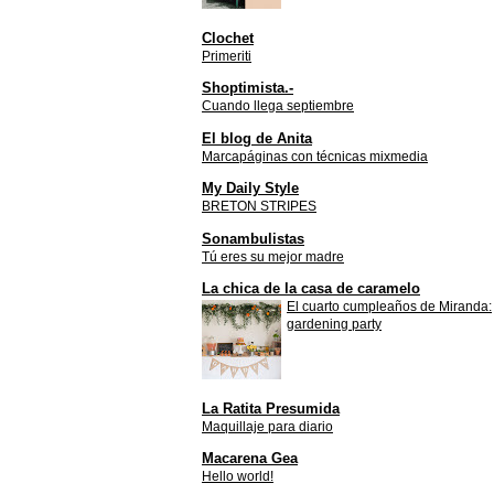
Clochet
Primeriti
Shoptimista.-
Cuando llega septiembre
El blog de Anita
Marcapáginas con técnicas mixmedia
My Daily Style
BRETON STRIPES
Sonambulistas
Tú eres su mejor madre
La chica de la casa de caramelo
El cuarto cumpleaños de Miranda:
gardening party
La Ratita Presumida
Maquillaje para diario
Macarena Gea
Hello world!