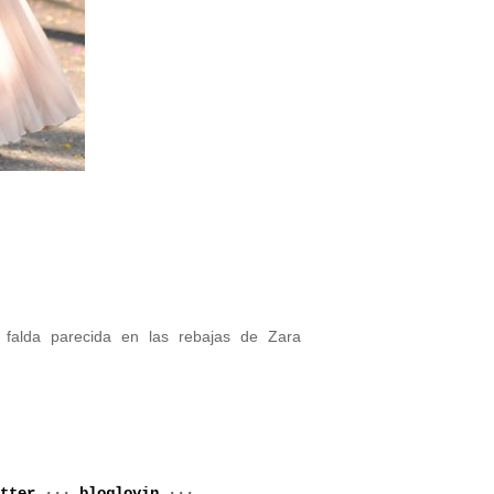
 falda parecida en las rebajas de Zara
tter
···
bloglovin
···