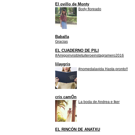
El ovillo de Monty
Body floreado
Baballa
Gracias
EL CUADERNO DE PILI
#Amigoinvisibletuiteroeinstagramero2016
lilaygris
#nomedalavida Hasta pronto!!
cris camÓn
La boda de Andrea e Iker
EL RINCÓN DE ANATXU