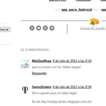
···
app para Android
····
ap
Copia El Look 
22 COMENTARIOS:
MásQueRopa
9 de julio de 2012 a las 8:19
pero q monas son las faldas largas!
Responder
SwingSisters
9 de julio de 2012 a las 8:39
Me lo apunto para mi falda larga!
Bs de http://swing-sisters.blogspot.com.es/