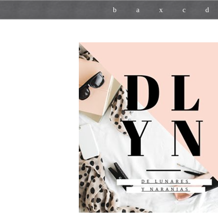
b
a
x
c
d