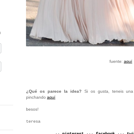
d
fuente:
aquí
¿Qué os parece la idea?
Si os gusta, teneis una
pinchando
aquí
besos!
teresa
··
pinterest
···
facebook
···
twi