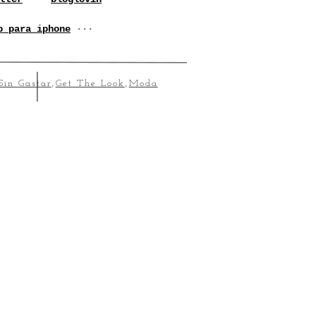
p para iphone
···
Sin Gastar
,
Get The Look
,
Moda