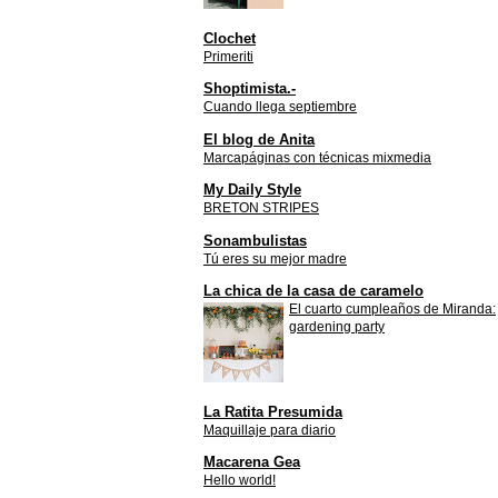
Clochet
Primeriti
Shoptimista.-
Cuando llega septiembre
El blog de Anita
Marcapáginas con técnicas mixmedia
My Daily Style
BRETON STRIPES
Sonambulistas
Tú eres su mejor madre
La chica de la casa de caramelo
El cuarto cumpleaños de Miranda:
gardening party
La Ratita Presumida
Maquillaje para diario
Macarena Gea
Hello world!