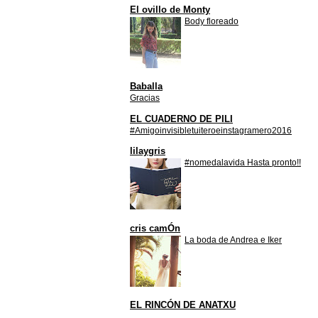
El ovillo de Monty
Body floreado
Baballa
Gracias
EL CUADERNO DE PILI
#Amigoinvisibletuiteroeinstagramero2016
lilaygris
#nomedalavida Hasta pronto!!
cris camÓn
La boda de Andrea e Iker
EL RINCÓN DE ANATXU