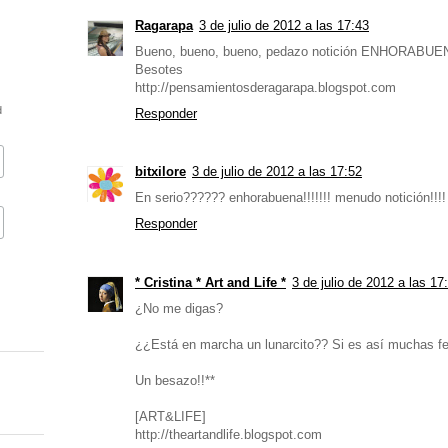
Ragarapa
3 de julio de 2012 a las 17:43
Bueno, bueno, bueno, pedazo notición ENHORABUENA!
Besotes
http://pensamientosderagarapa.blogspot.com
d
Responder
bitxilore
3 de julio de 2012 a las 17:52
En serio?????? enhorabuena!!!!!!! menudo notición!!!!
Responder
* Cristina * Art and Life *
3 de julio de 2012 a las 17
¿No me digas?
¿¿Está en marcha un lunarcito?? Si es así muchas fel
Un besazo!!**
[ART&LIFE]
http://theartandlife.blogspot.com