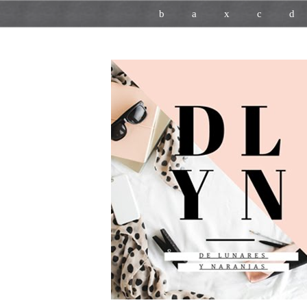
b
a
x
c
d