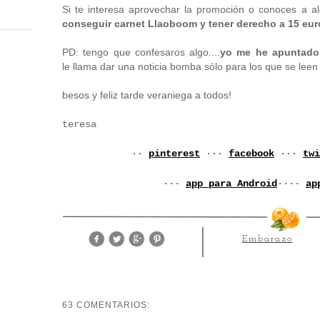
Si te interesa aprovechar la promoción o conoces a al
conseguir carnet Llaoboom y tener derecho a 15 euros
PD: tengo que confesaros algo....
yo me he apuntado 
le llama dar una noticia bomba sólo para los que se leen 
besos y feliz tarde veraniega a todos!
teresa
··
pinterest
···
facebook
···
twi
···
app para Android
····
ap
Embarazo
63 COMENTARIOS: