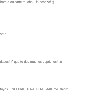
ra a cuidarte mucho. Un besazo! ;)
esote
idades! Y que te des muchos caprichos! :))
s tuyos ENHORABUENA TERESA!!! me alegro