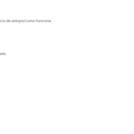
vicio-de-antojos/como-funciona
ido.