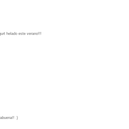
urt helado este verano!!!
abuena!! :)