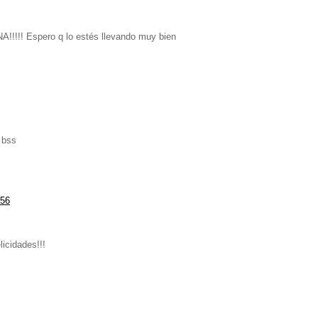
!!!! Espero q lo estés llevando muy bien
 bss
:56
icidades!!!