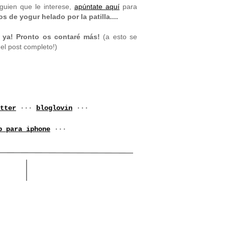
guien que le interese,
apúntate aquí
para
 de yogur helado por la patilla....
ya! Pronto os contaré más!
(a esto se
el post completo!)
tter
···
bloglovin
···
p para iphone
···