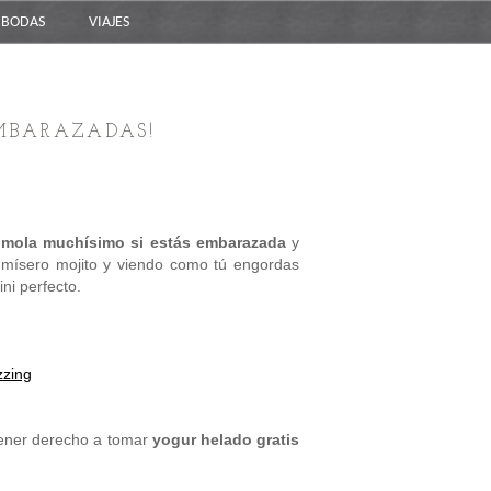
BODAS
VIAJES
MBARAZADAS!
e
mola muchísimo si estás embarazada
y
n mísero mojito y viendo como tú engordas
ni perfecto.
zzing
ener derecho a tomar
yogur helado gratis