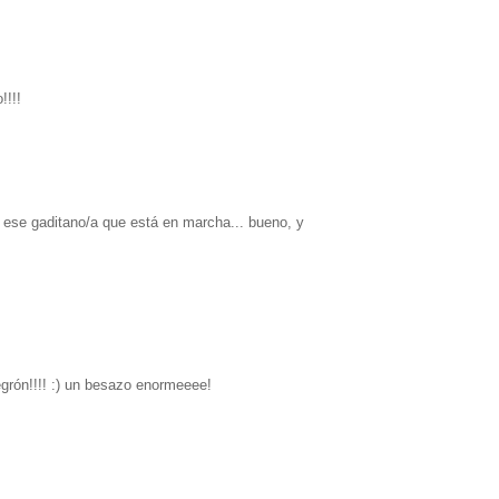
!!!!
 ese gaditano/a que está en marcha... bueno, y
egrón!!!! :) un besazo enormeeee!