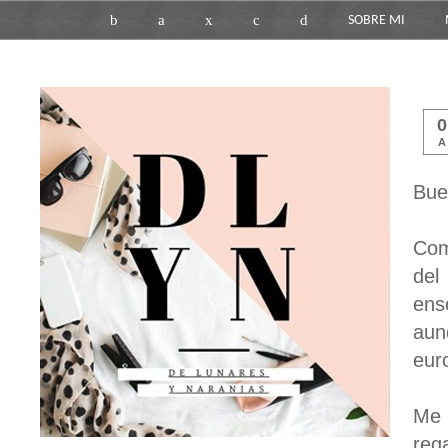
b
a
x
c
d
SOBRE MI
Bue
Com
del
ens
aun
eur
Me
reg