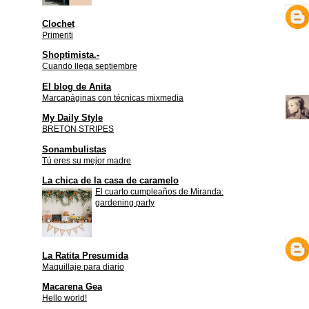
Clochet
Primeriti
Shoptimista.-
Cuando llega septiembre
El blog de Anita
Marcapáginas con técnicas mixmedia
My Daily Style
BRETON STRIPES
Sonambulistas
Tú eres su mejor madre
La chica de la casa de caramelo
El cuarto cumpleaños de Miranda:
gardening party
La Ratita Presumida
Maquillaje para diario
Macarena Gea
Hello world!