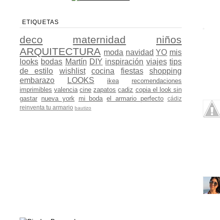
ETIQUETAS
deco
maternidad
niños
ARQUITECTURA
moda
navidad
YO
mis
looks
bodas
Martín
DIY
inspiración
viajes
tips
de estilo
wishlist
cocina
fiestas
shopping
embarazo
LOOKS
ikea
recomendaciones
imprimibles
valencia
cine
zapatos
cadiz
copia el look sin
gastar
nueva york
mi boda
el armario perfecto
cádiz
reinventa tu armario
bautizo