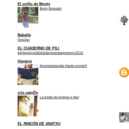
El ovillo de Monty
Body floreado
Baballa
Gracias
EL CUADERNO DE PILI
#Amigoinvisibletuiteroeinstagramero2016
lilaygris
#nomedalavida Hasta pronto!!
cris camÓn
La boda de Andrea e Iker
EL RINCÓN DE ANATXU