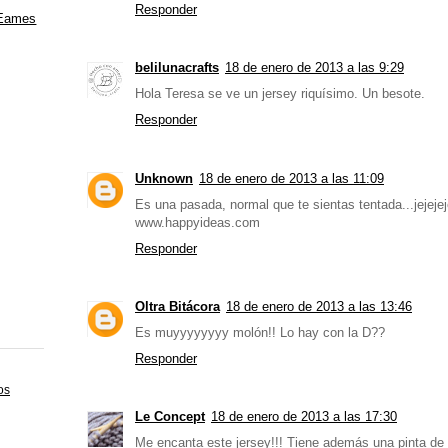
Responder
 Eames
belilunacrafts
18 de enero de 2013 a las 9:29
Hola Teresa se ve un jersey riquísimo. Un besote.
Responder
Unknown
18 de enero de 2013 a las 11:09
Es una pasada, normal que te sientas tentada...jejeje
www.happyideas.com
Responder
Oltra Bitácora
18 de enero de 2013 a las 13:46
Es muyyyyyyyy molón!! Lo hay con la D??
Responder
os
Le Concept
18 de enero de 2013 a las 17:30
Me encanta este jersey!!! Tiene además una pinta de c