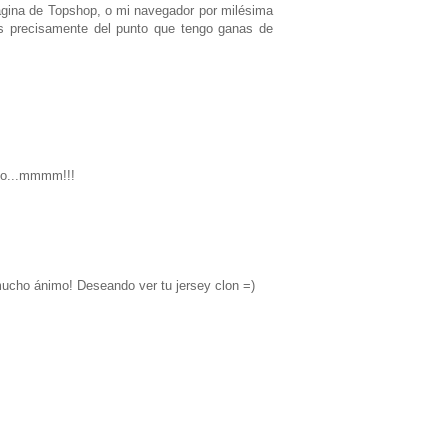
ágina de Topshop, o mi navegador por milésima
es precisamente del punto que tengo ganas de
ito...mmmm!!!
 mucho ánimo! Deseando ver tu jersey clon =)