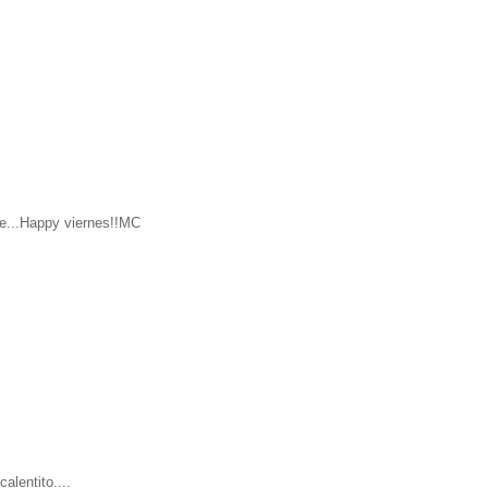
je...Happy viernes!!MC
alentito....