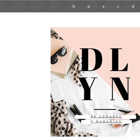
b
a
x
c
d