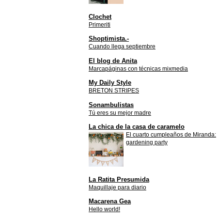
Clochet
Primeriti
Shoptimista.-
Cuando llega septiembre
El blog de Anita
Marcapáginas con técnicas mixmedia
My Daily Style
BRETON STRIPES
Sonambulistas
Tú eres su mejor madre
La chica de la casa de caramelo
El cuarto cumpleaños de Miranda:
gardening party
La Ratita Presumida
Maquillaje para diario
Macarena Gea
Hello world!