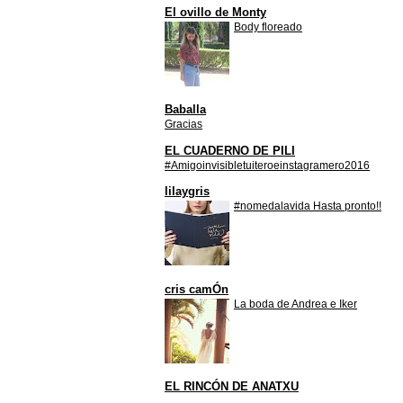
El ovillo de Monty
Body floreado
Baballa
Gracias
EL CUADERNO DE PILI
#Amigoinvisibletuiteroeinstagramero2016
lilaygris
#nomedalavida Hasta pronto!!
cris camÓn
La boda de Andrea e Iker
EL RINCÓN DE ANATXU