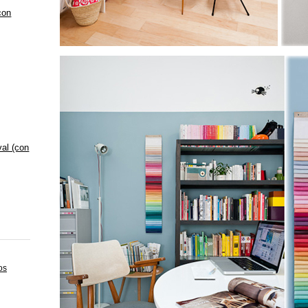
con
val (con
os