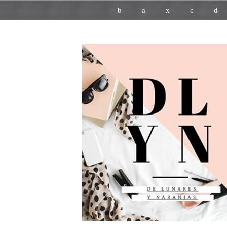
b
a
x
c
d