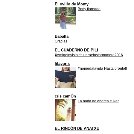
El ovillo de Monty
Body floreado
Baballa
Gracias
EL CUADERNO DE PILI
#Amigoinvisibletuiteroeinstagramero2016
lilaygris
#nomedalavida Hasta pronto!!
cris camÓn
La boda de Andrea e Iker
EL RINCÓN DE ANATXU