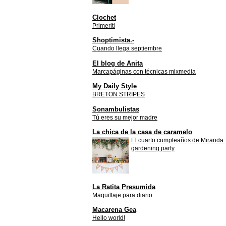
Clochet
Primeriti
Shoptimista.-
Cuando llega septiembre
El blog de Anita
Marcapáginas con técnicas mixmedia
My Daily Style
BRETON STRIPES
Sonambulistas
Tú eres su mejor madre
La chica de la casa de caramelo
El cuarto cumpleaños de Miranda:
gardening party
La Ratita Presumida
Maquillaje para diario
Macarena Gea
Hello world!