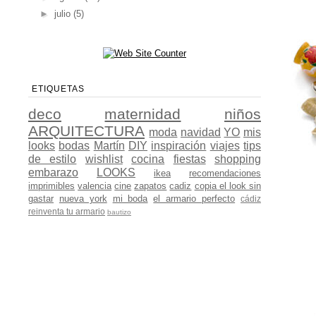
►
julio
(5)
ETIQUETAS
deco
maternidad
niños
ARQUITECTURA
moda
navidad
YO
mis
looks
bodas
Martín
DIY
inspiración
viajes
tips
de estilo
wishlist
cocina
fiestas
shopping
embarazo
LOOKS
ikea
recomendaciones
imprimibles
valencia
cine
zapatos
cadiz
copia el look sin
gastar
nueva york
mi boda
el armario perfecto
cádiz
reinventa tu armario
bautizo