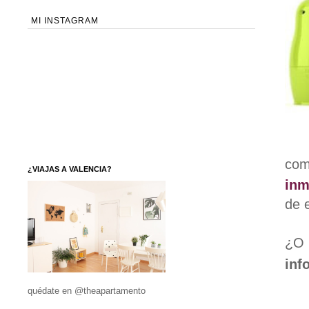
MI INSTAGRAM
co
¿VIAJAS A VALENCIA?
inm
de 
¿O 
inf
quédate en @theapartamento