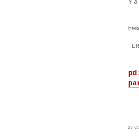
Y a
bes
TE
pd
pa
27 C