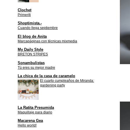
Clochet
Primeriti
Shoptimista.-
Cuando llega septiembre
El blog de Anita
Marcapáginas con técnicas mixmedia
My Daily Style
BRETON STRIPES
Sonambulistas
Tú eres su mejor madre
La chica de la casa de caramelo
El cuarto cumpleaños de Miranda:
gardening party
La Ratita Presumida
Maquillaje para diario
Macarena Gea
Hello world!