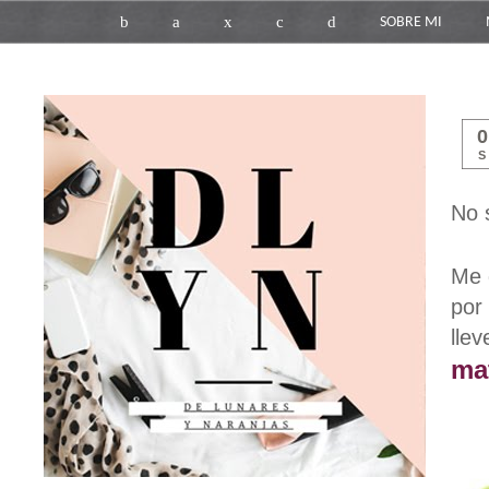
b
a
x
c
d
SOBRE MI
S
No 
Me 
por
lle
ma