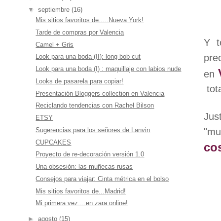
▼
septiembre
(16)
Mis sitios favoritos de.....Nueva York!
Tarde de compras por Valencia
Y t
Camel + Gris
pre
Look para una boda (II): long bob cut
Look para una boda (I) : maquillaje con labios nude
en
Looks de pasarela para copiar!
tot
Presentación Bloggers collection en Valencia
Reciclando tendencias con Rachel Bilson
Jus
ETSY
Sugerencias para los señores de Lanvin
"mu
CUPCAKES
co
Proyecto de re-decoración versión 1.0
Una obsesión: las muñecas rusas
Consejos para viajar: Cinta métrica en el bolso
Mis sitios favoritos de...Madrid!
Mi primera vez....en zara online!
►
agosto
(15)