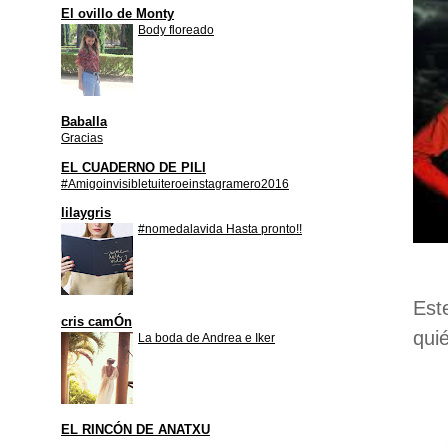
El ovillo de Monty
Body floreado
Baballa
Gracias
EL CUADERNO DE PILI
#Amigoinvisibletuiteroeinstagramero2016
lilaygris
#nomedalavida Hasta pronto!!
Est
cris camÓn
qui
La boda de Andrea e Iker
EL RINCÓN DE ANATXU