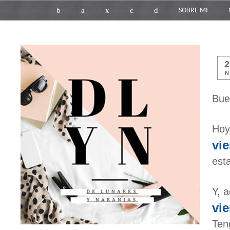
b
a
x
c
d
SOBRE MI
N
Bue
Ho
vi
est
Y, 
vi
Ten