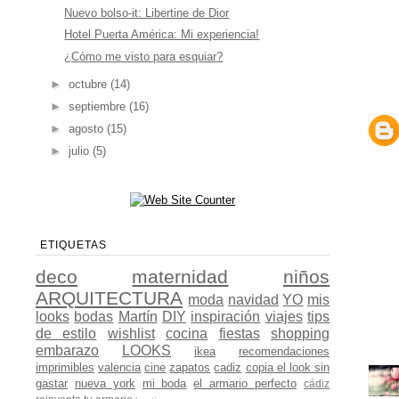
Nuevo bolso-it: Libertine de Dior
Hotel Puerta América: Mi experiencia!
¿Cómo me visto para esquiar?
►
octubre
(14)
►
septiembre
(16)
►
agosto
(15)
►
julio
(5)
ETIQUETAS
deco
maternidad
niños
ARQUITECTURA
moda
navidad
YO
mis
looks
bodas
Martín
DIY
inspiración
viajes
tips
de estilo
wishlist
cocina
fiestas
shopping
embarazo
LOOKS
ikea
recomendaciones
imprimibles
valencia
cine
zapatos
cadiz
copia el look sin
gastar
nueva york
mi boda
el armario perfecto
cádiz