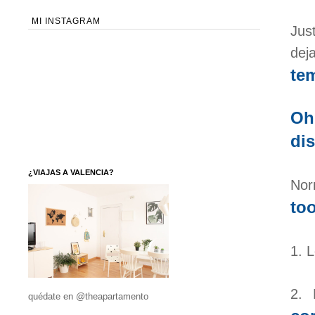
MI INSTAGRAM
Jus
dej
tem
Oh
di
¿VIAJAS A VALENCIA?
Nor
to
1. 
2.
quédate en @theapartamento