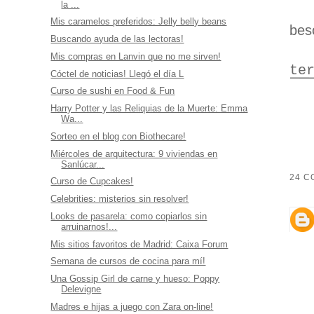
la ...
Mis caramelos preferidos: Jelly belly beans
beso
Buscando ayuda de las lectoras!
Mis compras en Lanvin que no me sirven!
te
Cóctel de noticias! Llegó el día L
Curso de sushi en Food & Fun
Harry Potter y las Reliquias de la Muerte: Emma
Wa...
Sorteo en el blog con Biothecare!
Miércoles de arquitectura: 9 viviendas en
Sanlúcar...
24 C
Curso de Cupcakes!
Celebrities: misterios sin resolver!
Looks de pasarela: como copiarlos sin
arruinarnos!...
Mis sitios favoritos de Madrid: Caixa Forum
Semana de cursos de cocina para mí!
Una Gossip Girl de carne y hueso: Poppy
Delevigne
Madres e hijas a juego con Zara on-line!