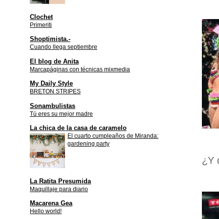
Clochet
Primeriti
Shoptimista.-
Cuando llega septiembre
El blog de Anita
Marcapáginas con técnicas mixmedia
My Daily Style
BRETON STRIPES
Sonambulistas
Tú eres su mejor madre
La chica de la casa de caramelo
El cuarto cumpleaños de Miranda:
gardening party
¿Y 
La Ratita Presumida
Maquillaje para diario
Macarena Gea
Hello world!