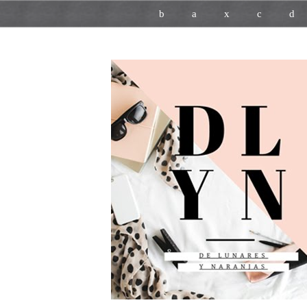
b
a
x
c
d