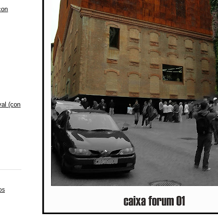
con
val (con
os