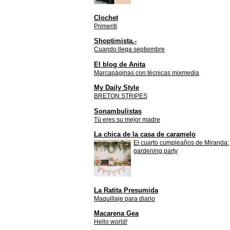
Clochet
Primeriti
Shoptimista.-
Cuando llega septiembre
El blog de Anita
Marcapáginas con técnicas mixmedia
My Daily Style
BRETON STRIPES
Sonambulistas
Tú eres su mejor madre
La chica de la casa de caramelo
El cuarto cumpleaños de Miranda:
gardening party
La Ratita Presumida
Maquillaje para diario
Macarena Gea
Hello world!