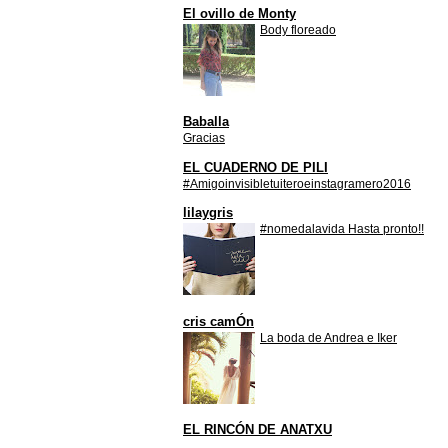
El ovillo de Monty
Body floreado
Baballa
Gracias
EL CUADERNO DE PILI
#Amigoinvisibletuiteroeinstagramero2016
lilaygris
#nomedalavida Hasta pronto!!
cris camÓn
La boda de Andrea e Iker
EL RINCÓN DE ANATXU