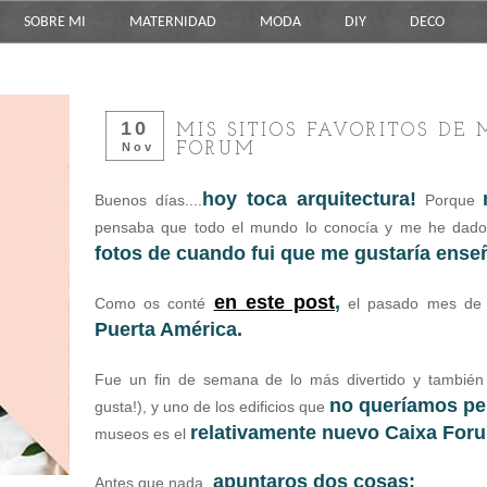
SOBRE MI
MATERNIDAD
MODA
DIY
DECO
10
MIS SITIOS FAVORITOS DE
FORUM
Nov
hoy toca arquitectura!
Buenos días....
Porque
pensaba que todo el mundo lo conocía y me he dado
fotos de cuando fui que me gustaría ense
en este post
,
Como os conté
el pasado mes de 
Puerta América.
Fue un fin de semana de lo más divertido y también
no queríamos p
gusta!), y uno de los edificios que
relativamente nuevo Caixa For
museos es el
apuntaros dos cosas:
Antes que nada,