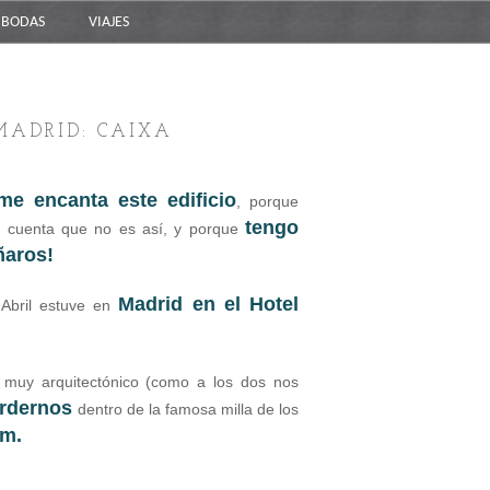
BODAS
VIAJES
 MADRID: CAIXA
me encanta este edificio
, porque
t
engo
 cuenta que no es así, y porque
ñaros!
Madrid en el Hotel
Abril estuve en
 muy arquitectónico (como a los dos nos
erdernos
dentro de la famosa milla de los
um.