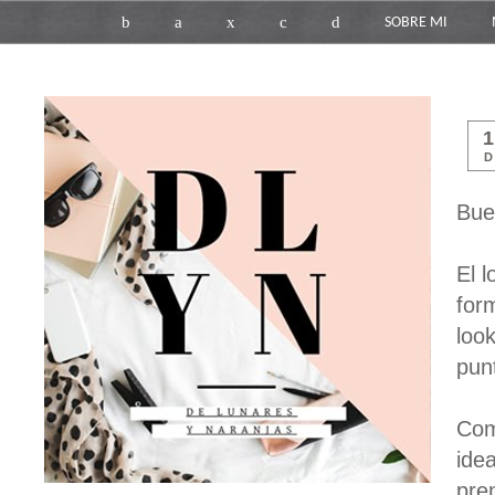
b
a
x
c
d
SOBRE MI
D
Bue
El 
for
loo
pun
Com
ide
pre