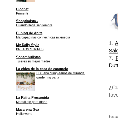
Clochet
Primeriti
Shoptimista.-
Cuando llega septiembre
El blog de Anita
Marcapáginas con técnicas mixmedia
1.
A
My Daily Style
BRETON STRIPES
Sal
Sonambulistas
7.
Tú eres su mejor madre
Dutt
La chica de la casa de caramelo
El cuarto cumpleaños de Miranda:
gardening party
¿Cu
favo
La Ratita Presumida
Maquillaje para diario
Macarena Gea
Hello world!
bes