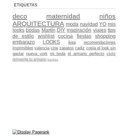
ETIQUETAS
deco
maternidad
niños
ARQUITECTURA
moda
navidad
YO
mis
looks
bodas
Martín
DIY
inspiración
viajes
tips
de estilo
wishlist
cocina
fiestas
shopping
embarazo
LOOKS
ikea
recomendaciones
imprimibles
valencia
cine
zapatos
cadiz
copia el look sin
gastar
nueva york
mi boda
el armario perfecto
cádiz
reinventa tu armario
bautizo