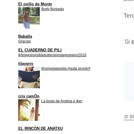
El ovillo de Monty
Body floreado
Ter
Baballa
Si
Gracias
EL CUADERNO DE PILI
#Amigoinvisibletuiteroeinstagramero2016
lilaygris
#nomedalavida Hasta pronto!!
cris camÓn
La boda de Andrea e Iker
o s
EL RINCÓN DE ANATXU