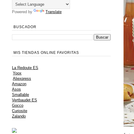
Powered by
Translate
BUSCADOR
MIS TIENDAS ONLINE FAVORITAS
La Redoute ES
Yoox
Aliexpress
Amazon
Asos
Smallable
Vertbaudet ES
Gocco
Curiosite
Zalando