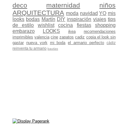
deco
maternidad
niños
ARQUITECTURA
moda
navidad
YO
mis
looks
bodas
Martín
DIY
inspiración
viajes
tips
de estilo
wishlist
cocina
fiestas
shopping
embarazo
LOOKS
ikea
recomendaciones
imprimibles
valencia
cine
zapatos
cadiz
copia el look sin
gastar
nueva york
mi boda
el armario perfecto
cádiz
reinventa tu armario
bautizo