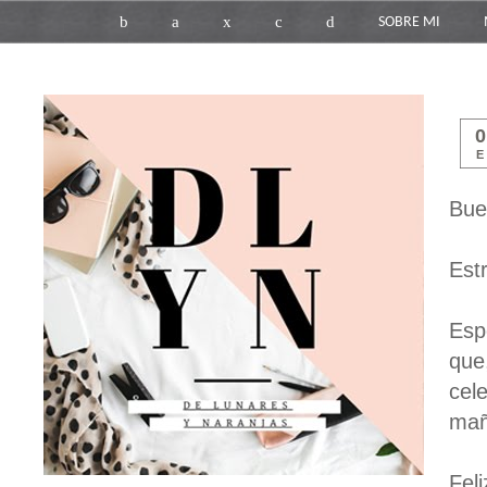
b
a
x
c
d
SOBRE MI
E
Bue
Est
Esp
que
cel
ma
Feli