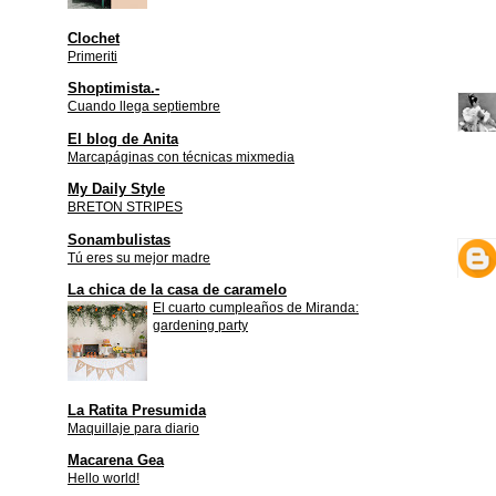
Clochet
Primeriti
Shoptimista.-
Cuando llega septiembre
El blog de Anita
Marcapáginas con técnicas mixmedia
My Daily Style
BRETON STRIPES
Sonambulistas
Tú eres su mejor madre
La chica de la casa de caramelo
El cuarto cumpleaños de Miranda:
gardening party
La Ratita Presumida
Maquillaje para diario
Macarena Gea
Hello world!