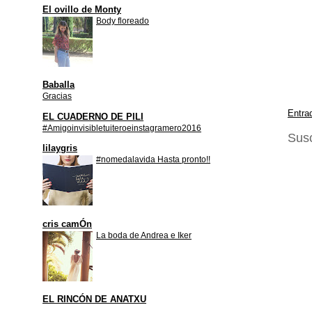
El ovillo de Monty
Body floreado
Baballa
Gracias
Entra
EL CUADERNO DE PILI
#Amigoinvisibletuiteroeinstagramero2016
Susc
lilaygris
#nomedalavida Hasta pronto!!
cris camÓn
La boda de Andrea e Iker
EL RINCÓN DE ANATXU