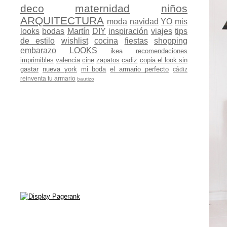
deco
maternidad
niños
ARQUITECTURA
moda
navidad
YO
mis
looks
bodas
Martín
DIY
inspiración
viajes
tips
de estilo
wishlist
cocina
fiestas
shopping
embarazo
LOOKS
ikea
recomendaciones
imprimibles
valencia
cine
zapatos
cadiz
copia el look sin
gastar
nueva york
mi boda
el armario perfecto
cádiz
reinventa tu armario
bautizo