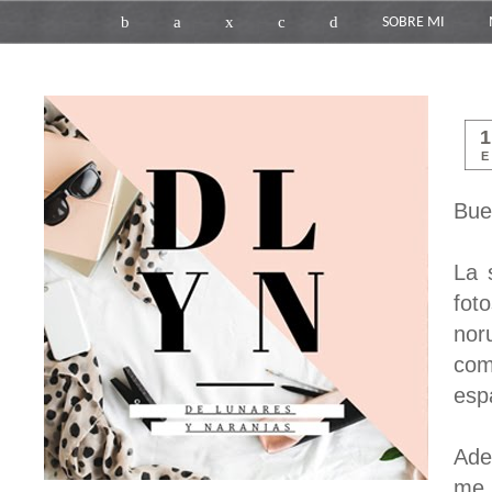
b
a
x
c
d
SOBRE MI
E
Bue
La 
fot
nor
com
esp
Ade
me 