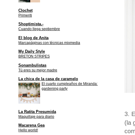
Clochet
Primeriti
Shoptimista.-
Cuando llega septiembre
El blog de Anita
Marcapáginas con técnicas mixmedia
My Daily Style
BRETON STRIPES
Sonambulistas
Tú eres su mejor madre
La chica de la casa de caramelo
El cuarto cumpleaños de Miranda:
gardening party
La Ratita Presumida
3. 
Maquillaje para diario
(la
Macarena Gea
com
Hello world!