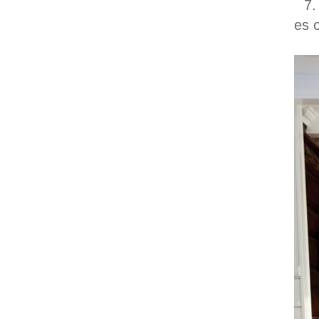
7.
es 