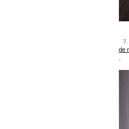
7.
de 
,