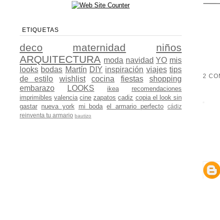
ETIQUETAS
deco
maternidad
niños
ARQUITECTURA
moda
navidad
YO
mis
looks
bodas
Martín
DIY
inspiración
viajes
tips
2 CO
de estilo
wishlist
cocina
fiestas
shopping
embarazo
LOOKS
ikea
recomendaciones
imprimibles
valencia
cine
zapatos
cadiz
copia el look sin
gastar
nueva york
mi boda
el armario perfecto
cádiz
reinventa tu armario
bautizo