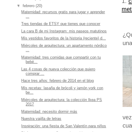
1.
c
▼
febrero
(20)
met
Maternidad: recursos gratis para jugar y aprender
...
Tres tiendas de ETSY que tienes que conocer
La cara B de mi Instagram: mis paseos matutinos
¿Qu
Mis vestidos favoritos de la historia (reciente) d...
una
Miércoles de arquitectura: un apartamento nórdico
...
Maternidad: tres comidas que compartir con tu
bebé...
Las 4 cosas de nueva colección que quiero
comprar ...
Hace tres años: febrero de 2014 en el blog
Mis recetas: lasaña de brócoli y jamón york con
be...
Miércoles de arquitectura: la colección Ikea PS
2017
Maternidad: necesito dormir más
vez
Nuestra vajilla de letras
cua
Inspiración: una fiesta de San Valentín para niños