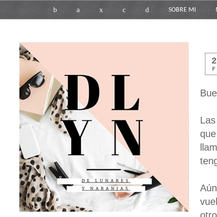
b
a
x
c
d
SOBRE MI
F
Bue
Las
que
lla
ten
Aún
vue
otro