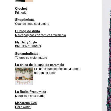
Clochet
Primeriti
Shoptimista.-
Cuando llega septiembre
El blog de Anita
Marcapáginas con técnicas mixmedia
My Daily Style
BRETON STRIPES
Sonambulistas
Tú eres su mejor madre
La chica de la casa de caramelo
El cuarto cumpleaños de Miranda:
gardening party
La Ratita Presumida
Maquillaje para diario
Macarena Gea
Hello world!