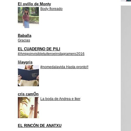
El ovillo de Monty
Body floreado
Baballa
Gracias
EL CUADERNO DE PILI
#Amigoinvisibletuiteroeinstagramero2016
lilaygris
#nomedalavida Hasta pronto!!
cris camÓn
La boda de Andrea e Iker
EL RINCÓN DE ANATXU