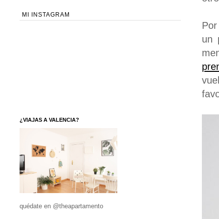
MI INSTAGRAM
Por
un 
men
pre
vue
favo
¿VIAJAS A VALENCIA?
quédate en @theapartamento