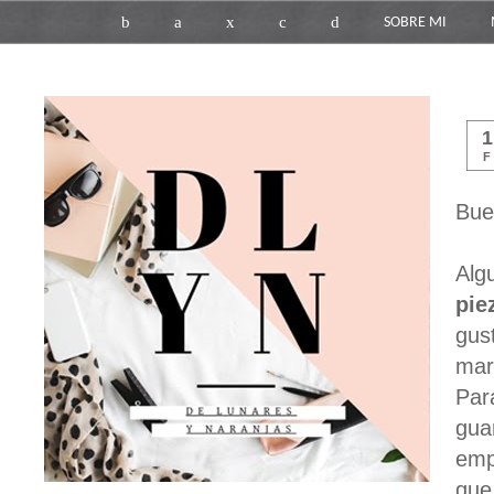
b
a
x
c
d
SOBRE MI
F
Bue
Alg
pie
gus
mar
Par
gua
emp
que