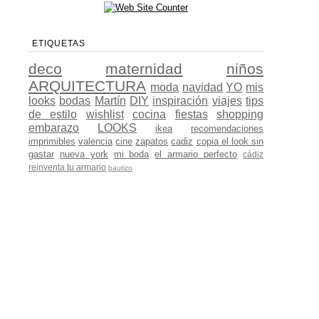
ETIQUETAS
deco
maternidad
niños
ARQUITECTURA
moda
navidad
YO
mis
looks
bodas
Martín
DIY
inspiración
viajes
tips
de estilo
wishlist
cocina
fiestas
shopping
embarazo
LOOKS
ikea
recomendaciones
imprimibles
valencia
cine
zapatos
cadiz
copia el look sin
gastar
nueva york
mi boda
el armario perfecto
cádiz
reinventa tu armario
bautizo