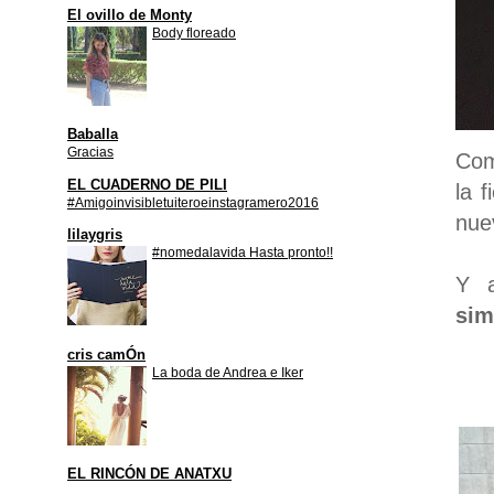
El ovillo de Monty
Body floreado
Baballa
Gracias
Com
EL CUADERNO DE PILI
la 
#Amigoinvisibletuiteroeinstagramero2016
nue
lilaygris
#nomedalavida Hasta pronto!!
Y 
sim
cris camÓn
La boda de Andrea e Iker
EL RINCÓN DE ANATXU