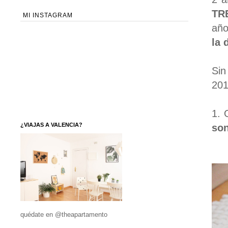
TR
MI INSTAGRAM
año
la 
Sin
201
1. 
¿VIAJAS A VALENCIA?
son
quédate en @theapartamento