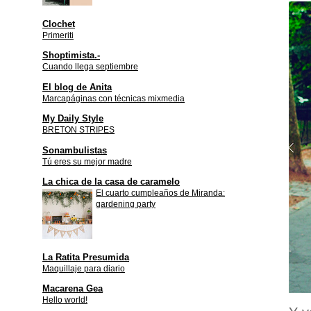
Clochet
Primeriti
Shoptimista.-
Cuando llega septiembre
El blog de Anita
Marcapáginas con técnicas mixmedia
My Daily Style
BRETON STRIPES
Sonambulistas
Tú eres su mejor madre
La chica de la casa de caramelo
El cuarto cumpleaños de Miranda:
gardening party
La Ratita Presumida
Maquillaje para diario
Macarena Gea
Hello world!