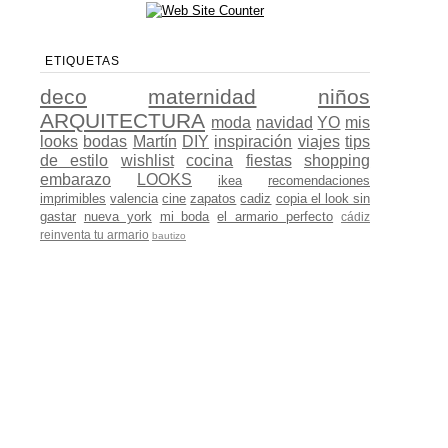
ETIQUETAS
deco
maternidad
niños
ARQUITECTURA
moda
navidad
YO
mis
looks
bodas
Martín
DIY
inspiración
viajes
tips
de estilo
wishlist
cocina
fiestas
shopping
embarazo
LOOKS
ikea
recomendaciones
imprimibles
valencia
cine
zapatos
cadiz
copia el look sin
gastar
nueva york
mi boda
el armario perfecto
cádiz
reinventa tu armario
bautizo