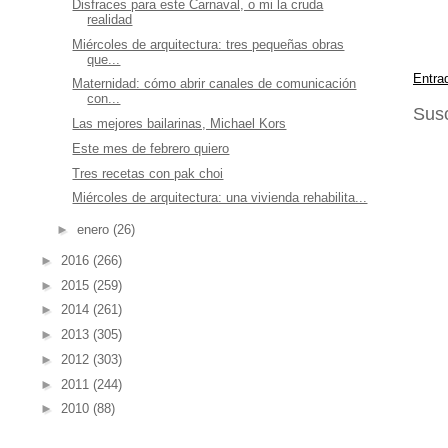
Disfraces para este Carnaval, o mi la cruda
realidad
Miércoles de arquitectura: tres pequeñas obras
que...
Entra
Maternidad: cómo abrir canales de comunicación
con...
Susc
Las mejores bailarinas, Michael Kors
Este mes de febrero quiero
Tres recetas con pak choi
Miércoles de arquitectura: una vivienda rehabilita...
►
enero
(26)
►
2016
(266)
►
2015
(259)
►
2014
(261)
►
2013
(305)
►
2012
(303)
►
2011
(244)
►
2010
(88)