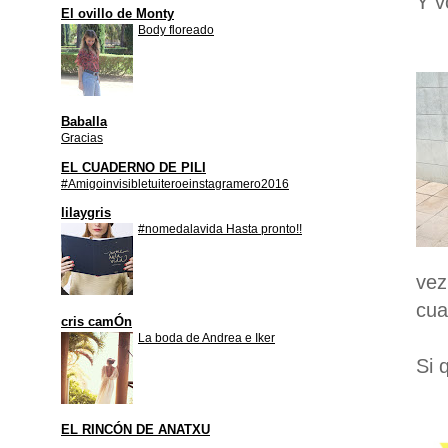
Y v
El ovillo de Monty
Body floreado
Baballa
Gracias
EL CUADERNO DE PILI
#Amigoinvisibletuiteroeinstagramero2016
lilaygris
#nomedalavida Hasta pronto!!
vez
cua
cris camÓn
La boda de Andrea e Iker
Si 
EL RINCÓN DE ANATXU