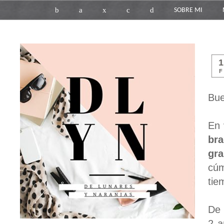
b
a
x
c
d
SOBRE MI
F
Bue
En
bra
gr
cúm
tie
De 
2 a