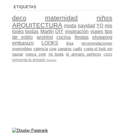
ETIQUETAS
deco
maternidad
niños
ARQUITECTURA
moda
navidad
YO
mis
looks
bodas
Martín
DIY
inspiración
viajes
tips
de estilo
wishlist
cocina
fiestas
shopping
embarazo
LOOKS
ikea
recomendaciones
imprimibles
valencia
cine
zapatos
cadiz
copia el look sin
gastar
nueva york
mi boda
el armario perfecto
cádiz
reinventa tu armario
bautizo