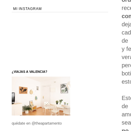
rec
MI INSTAGRAM
com
dej
cad
d
y f
ver
per
¿VIAJAS A VALENCIA?
bot
est
Est
de 
amo
sea
quédate en @theapartamento
no