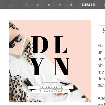
b
a
x
c
d
SOBRE MI
E
Hac
un 
nec
obl
me 
dem
par
And
ord