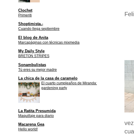
Clochet
Fel
Primeriti
Shoptimista.-
Cuando llega septiembre
El blog de Anita
Marcapáginas con técnicas mixmedia
My Daily Style
BRETON STRIPES
Sonambulistas
Tú eres su mejor madre
La chica de la casa de caramelo
El cuarto cumpleaños de Miranda:
gardening party
La Ratita Presumida
Maquillaje para diario
vez
Macarena Gea
Hello world!
cua