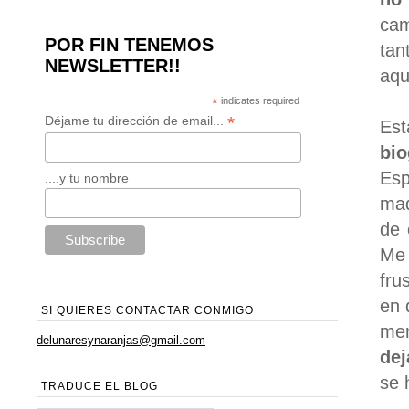
cam
POR FIN TENEMOS
tan
NEWSLETTER!!
aqu
*
indicates required
*
Déjame tu dirección de email...
Es
bi
Esp
....y tu nombre
mad
de 
Me 
fru
en 
SI QUIERES CONTACTAR CONMIGO
mer
delunaresynaranjas@gmail.com
dej
se 
TRADUCE EL BLOG