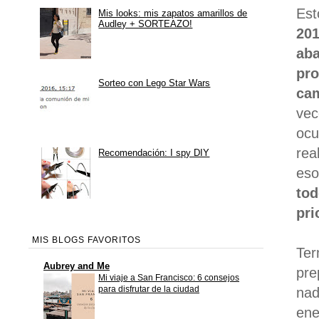
Es
Mis looks: mis zapatos amarillos de
Audley + SORTEAZO!
20
ab
pro
Sorteo con Lego Star Wars
cam
vec
ocu
rea
Recomendación: I spy DIY
eso
tod
pri
MIS BLOGS FAVORITOS
Ter
Aubrey and Me
pre
Mi viaje a San Francisco: 6 consejos
para disfrutar de la ciudad
nad
ene