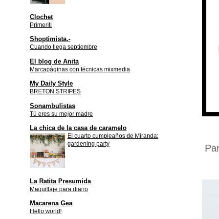
Clochet
Primeriti
Shoptimista.-
Cuando llega septiembre
El blog de Anita
Marcapáginas con técnicas mixmedia
My Daily Style
BRETON STRIPES
Sonambulistas
Tú eres su mejor madre
La chica de la casa de caramelo
El cuarto cumpleaños de Miranda:
gardening party
Par
La Ratita Presumida
Maquillaje para diario
Macarena Gea
Hello world!