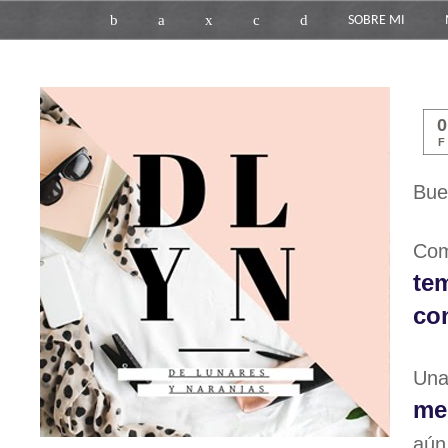
b
a
x
c
d
SOBRE MI
F
Bue
Com
te
co
Una
me
aú