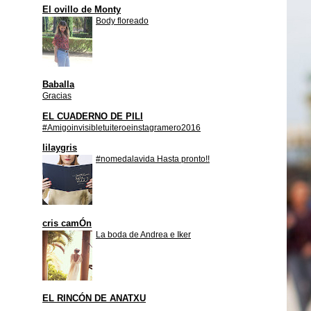
El ovillo de Monty
Body floreado
Baballa
Gracias
EL CUADERNO DE PILI
#Amigoinvisibletuiteroeinstagramero2016
lilaygris
#nomedalavida Hasta pronto!!
cris camÓn
La boda de Andrea e Iker
EL RINCÓN DE ANATXU