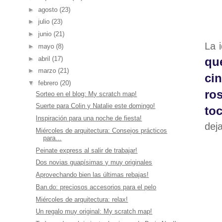
►
agosto
(23)
►
julio
(23)
►
junio
(21)
La i
►
mayo
(8)
►
abril
(17)
que
►
marzo
(21)
cin
▼
febrero
(20)
ro
Sorteo en el blog: My scratch map!
Suerte para Colin y Natalie este domingo!
to
Inspiración para una noche de fiesta!
dej
Miércoles de arquitectura: Consejos prácticos
para...
Peinate express al salir de trabajar!
Dos novias guapísimas y muy originales
Aprovechando bien las últimas rebajas!
Ban.do: preciosos accesorios para el pelo
Miércoles de arquitectura: relax!
Un regalo muy original: My scratch map!