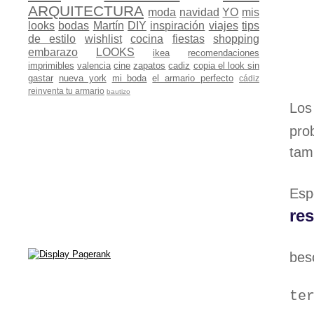
ARQUITECTURA
moda
navidad
YO
mis
looks
bodas
Martín
DIY
inspiración
viajes
tips
de estilo
wishlist
cocina
fiestas
shopping
embarazo
LOOKS
ikea
recomendaciones
imprimibles
valencia
cine
zapatos
cadiz
copia el look sin
gastar
nueva york
mi boda
el armario perfecto
cádiz
reinventa tu armario
bautizo
Lo
pro
tam
Esp
res
beso
te