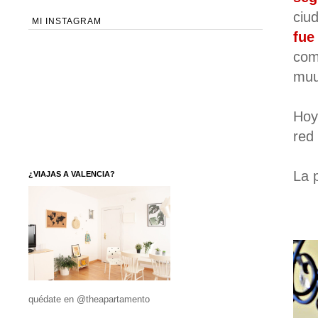
ciu
MI INSTAGRAM
fue
com
muu
Hoy
red
La 
¿VIAJAS A VALENCIA?
quédate en @theapartamento