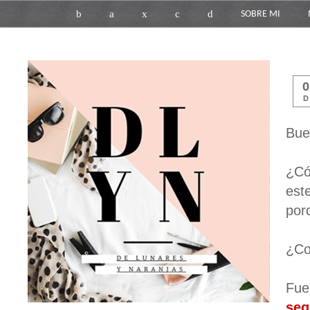
b
a
x
c
d
SOBRE MI
D
Bue
¿Có
est
por
¿Co
Fue
seg