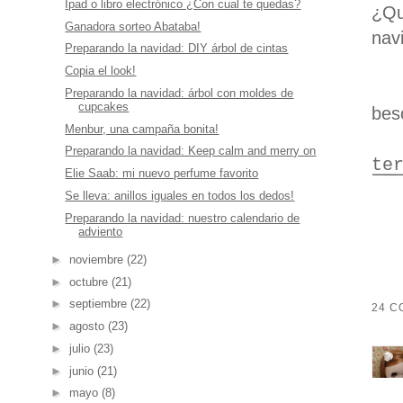
Ipad o libro electrónico ¿Con cual te quedas?
¿Qu
Ganadora sorteo Abataba!
nav
Preparando la navidad: DIY árbol de cintas
Copia el look!
Preparando la navidad: árbol con moldes de
cupcakes
bes
Menbur, una campaña bonita!
Preparando la navidad: Keep calm and merry on
te
Elie Saab: mi nuevo perfume favorito
Se lleva: anillos iguales en todos los dedos!
Preparando la navidad: nuestro calendario de
adviento
►
noviembre
(22)
►
octubre
(21)
►
septiembre
(22)
24 C
►
agosto
(23)
►
julio
(23)
►
junio
(21)
►
mayo
(8)