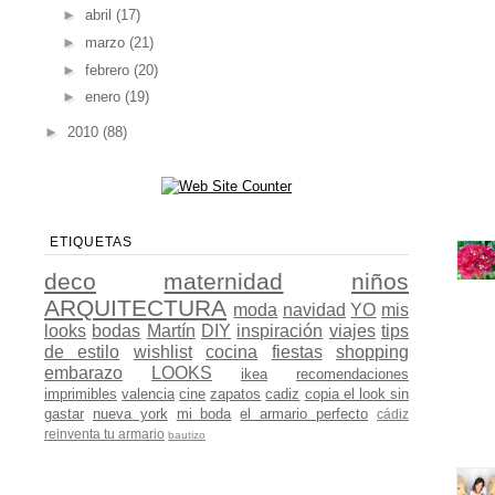
►
abril
(17)
►
marzo
(21)
►
febrero
(20)
►
enero
(19)
►
2010
(88)
ETIQUETAS
deco
maternidad
niños
ARQUITECTURA
moda
navidad
YO
mis
looks
bodas
Martín
DIY
inspiración
viajes
tips
de estilo
wishlist
cocina
fiestas
shopping
embarazo
LOOKS
ikea
recomendaciones
imprimibles
valencia
cine
zapatos
cadiz
copia el look sin
gastar
nueva york
mi boda
el armario perfecto
cádiz
reinventa tu armario
bautizo