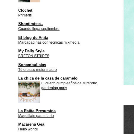
Clochet
Primeriti
Shoptimista.-
Cuando llega septiembre
El blog de Anita
Marcapáginas con técnicas mixmedia
My Daily Style
BRETON STRIPES
Sonambulistas
Tú eres su mejor madre
La chica de la casa de caramelo
El cuarto cumpleaños de Miranda:
gardening party
La Ratita Presumida
Maquillaje para diario
Macarena Gea
Hello world!