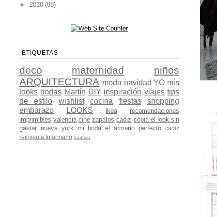
►
2010
(88)
ETIQUETAS
deco
maternidad
niños
ARQUITECTURA
moda
navidad
YO
mis
looks
bodas
Martín
DIY
inspiración
viajes
tips
de estilo
wishlist
cocina
fiestas
shopping
embarazo
LOOKS
ikea
recomendaciones
imprimibles
valencia
cine
zapatos
cadiz
copia el look sin
gastar
nueva york
mi boda
el armario perfecto
cádiz
reinventa tu armario
bautizo