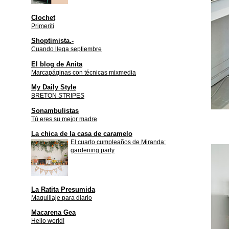
Clochet
Primeriti
Shoptimista.-
Cuando llega septiembre
El blog de Anita
Marcapáginas con técnicas mixmedia
My Daily Style
BRETON STRIPES
Sonambulistas
Tú eres su mejor madre
La chica de la casa de caramelo
El cuarto cumpleaños de Miranda:
gardening party
La Ratita Presumida
Maquillaje para diario
Macarena Gea
Hello world!