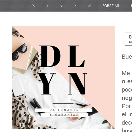
b
a
x
c
d
SOBRE MI
M
Bue
Me 
o e
poc
neg
Por
el 
dec
bus