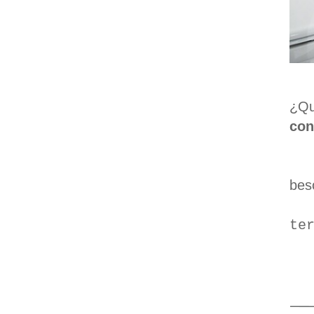
¿Qu
con
beso
te