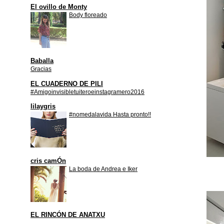
El ovillo de Monty
Body floreado
Baballa
Gracias
EL CUADERNO DE PILI
#Amigoinvisibletuiteroeinstagramero2016
lilaygris
#nomedalavida Hasta pronto!!
cris camÓn
La boda de Andrea e Iker
EL RINCÓN DE ANATXU