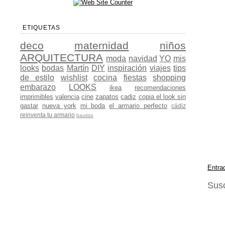
ETIQUETAS
deco
maternidad
niños
ARQUITECTURA
moda
navidad
YO
mis
looks
bodas
Martín
DIY
inspiración
viajes
tips
de estilo
wishlist
cocina
fiestas
shopping
embarazo
LOOKS
ikea
recomendaciones
imprimibles
valencia
cine
zapatos
cadiz
copia el look sin
gastar
nueva york
mi boda
el armario perfecto
cádiz
reinventa tu armario
bautizo
Entra
Susc