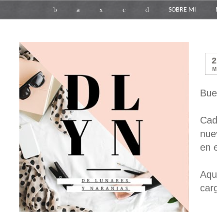
b
a
x
c
d
SOBRE MI
M
Bue
Cad
nue
en 
Aqu
car