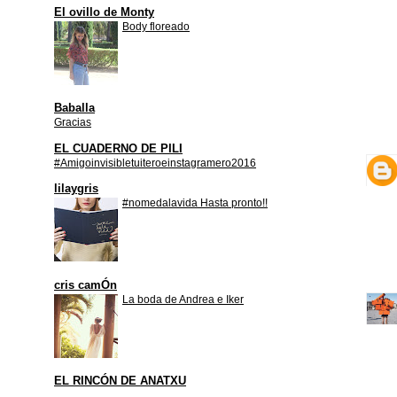
El ovillo de Monty
Body floreado
Baballa
Gracias
EL CUADERNO DE PILI
#Amigoinvisibletuiteroeinstagramero2016
lilaygris
#nomedalavida Hasta pronto!!
cris camÓn
La boda de Andrea e Iker
EL RINCÓN DE ANATXU