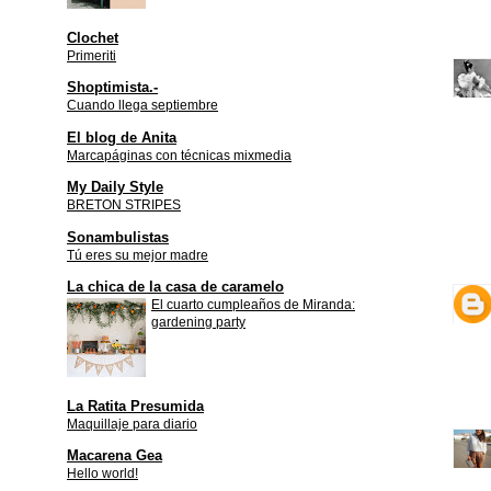
Clochet
Primeriti
Shoptimista.-
Cuando llega septiembre
El blog de Anita
Marcapáginas con técnicas mixmedia
My Daily Style
BRETON STRIPES
Sonambulistas
Tú eres su mejor madre
La chica de la casa de caramelo
El cuarto cumpleaños de Miranda:
gardening party
La Ratita Presumida
Maquillaje para diario
Macarena Gea
Hello world!