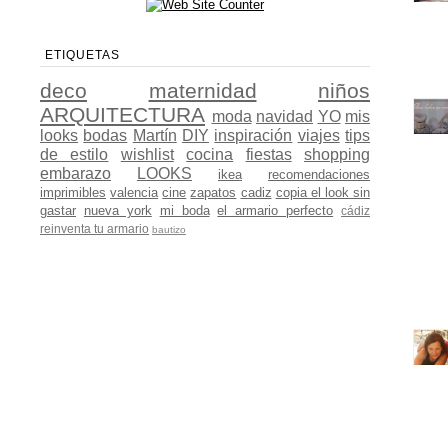
ETIQUETAS
deco
maternidad
niños
ARQUITECTURA
moda
navidad
YO
mis
looks
bodas
Martín
DIY
inspiración
viajes
tips
de estilo
wishlist
cocina
fiestas
shopping
embarazo
LOOKS
ikea
recomendaciones
imprimibles
valencia
cine
zapatos
cadiz
copia el look sin
gastar
nueva york
mi boda
el armario perfecto
cádiz
reinventa tu armario
bautizo