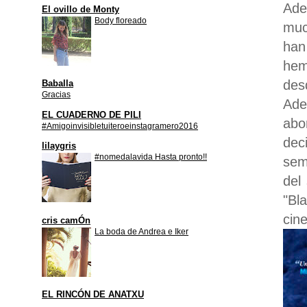
Ade
El ovillo de Monty
Body floreado
muc
han
hem
des
Baballa
Gracias
Ade
EL CUADERNO DE PILI
abo
#Amigoinvisibletuiteroeinstagramero2016
dec
lilaygris
#nomedalavida Hasta pronto!!
sem
del
"Bl
cin
cris camÓn
La boda de Andrea e Iker
EL RINCÓN DE ANATXU