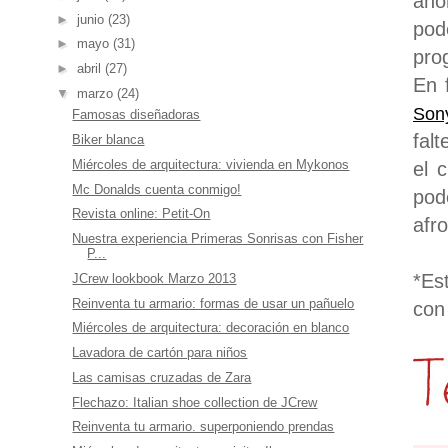
aho
►
junio
(23)
pod
►
mayo
(31)
pro
►
abril
(27)
En 
▼
marzo
(24)
Son
Famosas diseñadoras
fal
Biker blanca
Miércoles de arquitectura: vivienda en Mykonos
el 
Mc Donalds cuenta conmigo!
pod
Revista online: Petit-On
afr
Nuestra experiencia Primeras Sonrisas con Fisher
P...
*Es
JCrew lookbook Marzo 2013
Reinventa tu armario: formas de usar un pañuelo
con
Miércoles de arquitectura: decoración en blanco
Lavadora de cartón para niños
Las camisas cruzadas de Zara
Flechazo: Italian shoe collection de JCrew
Reinventa tu armario. superponiendo prendas