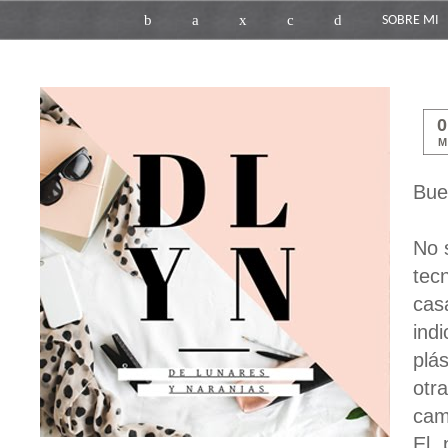
b
a
x
c
d
SOBRE MI
M
Bue
No 
tec
cas
ind
plá
otr
cam
El 