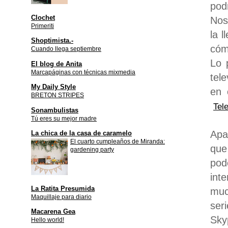
pod
Clochet
Nos
Primeriti
la 
Shoptimista.-
cóm
Cuando llega septiembre
Lo 
El blog de Anita
Marcapáginas con técnicas mixmedia
tel
My Daily Style
en 
BRETON STRIPES
Tel
Sonambulistas
Tú eres su mejor madre
Apa
La chica de la casa de caramelo
El cuarto cumpleaños de Miranda:
que
gardening party
pod
int
La Ratita Presumida
muc
Maquillaje para diario
ser
Macarena Gea
Sky
Hello world!