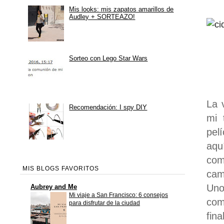
Mis looks: mis zapatos amarillos de
Audley + SORTEAZO!
Sorteo con Lego Star Wars
La 
Recomendación: I spy DIY
mi 
pelí
aqu
com
MIS BLOGS FAVORITOS
cam
Uno
Aubrey and Me
Mi viaje a San Francisco: 6 consejos
com
para disfrutar de la ciudad
fin