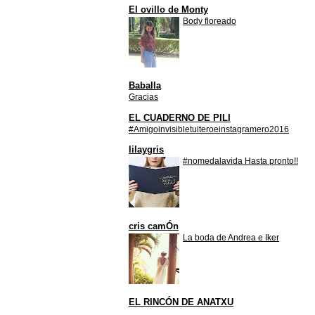
El ovillo de Monty
Body floreado
Baballa
Gracias
EL CUADERNO DE PILI
#Amigoinvisibletuiteroeinstagramero2016
lilaygris
#nomedalavida Hasta pronto!!
cris camÓn
La boda de Andrea e Iker
EL RINCÓN DE ANATXU