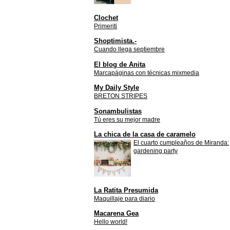
Clochet
Primeriti
Shoptimista.-
Cuando llega septiembre
El blog de Anita
Marcapáginas con técnicas mixmedia
My Daily Style
BRETON STRIPES
Sonambulistas
Tú eres su mejor madre
La chica de la casa de caramelo
El cuarto cumpleaños de Miranda:
gardening party
La Ratita Presumida
Maquillaje para diario
Macarena Gea
Hello world!