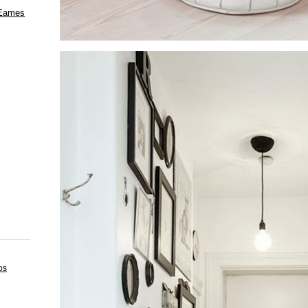
 Eames
os