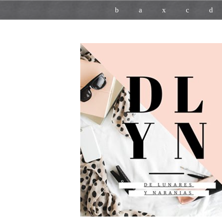
b
a
x
c
d