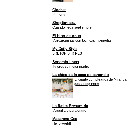
Clochet
Primeriti
Shoptimista.-
Cuando llega septiembre
El blog de Anita
Marcapáginas con técnicas mixmedia
My Daily Style
BRETON STRIPES
Sonambulistas
Tú eres su mejor madre
La chica de la casa de caramelo
El cuarto cumpleaños de Miranda:
gardening party
La Ratita Presumida
Maquillaje para diario
Macarena Gea
Hello world!