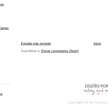
con
 Eames
Entrada más reciente
Inicio
Suscribirse a:
Enviar comentarios (Atom)
os
copyright © de lunares