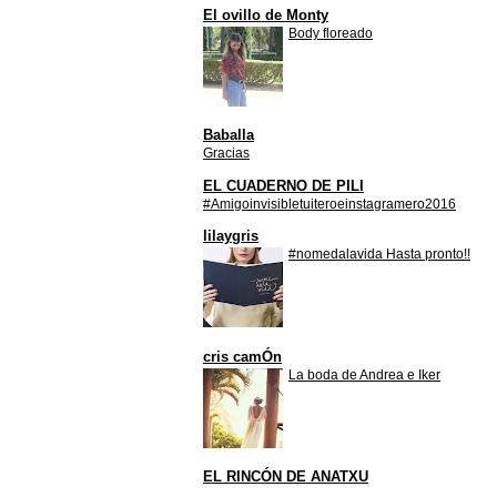
El ovillo de Monty
Body floreado
Baballa
Gracias
EL CUADERNO DE PILI
#Amigoinvisibletuiteroeinstagramero2016
lilaygris
#nomedalavida Hasta pronto!!
cris camÓn
La boda de Andrea e Iker
EL RINCÓN DE ANATXU