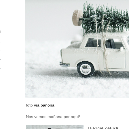
d
foto
vía panona
Nos vemos mañana por aquí!
TERESA ZAFRA