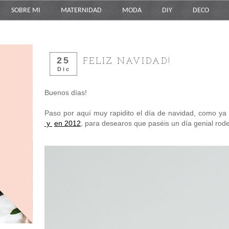
SOBRE MI
MATERNIDAD
MODA
DIY
DECO
25
FELIZ NAVIDAD!
Dic
Buenos días!
Paso por aquí muy rapidito el día de navidad, como y
y
en 2012
, para desearos que paséis un día genial rod