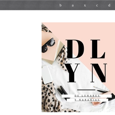
b
a
x
c
d