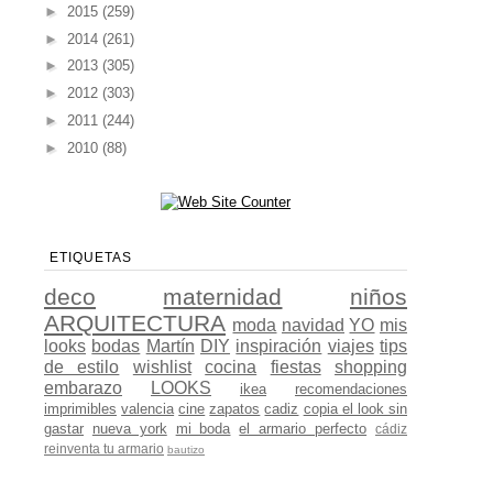
►
2015
(259)
►
2014
(261)
►
2013
(305)
►
2012
(303)
►
2011
(244)
►
2010
(88)
ETIQUETAS
deco
maternidad
niños
ARQUITECTURA
moda
navidad
YO
mis
looks
bodas
Martín
DIY
inspiración
viajes
tips
de estilo
wishlist
cocina
fiestas
shopping
embarazo
LOOKS
ikea
recomendaciones
imprimibles
valencia
cine
zapatos
cadiz
copia el look sin
gastar
nueva york
mi boda
el armario perfecto
cádiz
reinventa tu armario
bautizo