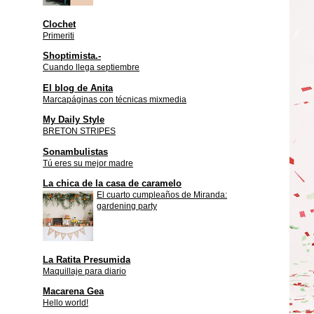
Clochet
Primeriti
Shoptimista.-
Cuando llega septiembre
El blog de Anita
Marcapáginas con técnicas mixmedia
My Daily Style
BRETON STRIPES
Sonambulistas
Tú eres su mejor madre
La chica de la casa de caramelo
El cuarto cumpleaños de Miranda:
gardening party
La Ratita Presumida
Maquillaje para diario
Macarena Gea
Hello world!