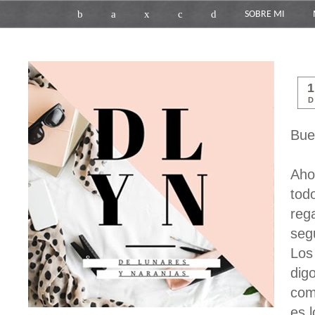
b
a
x
c
d
SOBRE MI
D
Bue
Aho
tod
reg
seg
Los
dig
com
es l