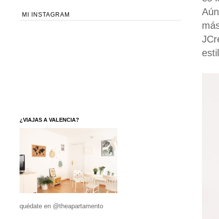
Aún
MI INSTAGRAM
más
JCr
est
¿VIAJAS A VALENCIA?
quédate en @theapartamento