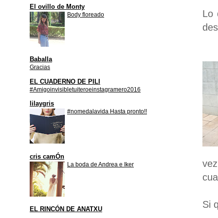
El ovillo de Monty
Lo 
Body floreado
des
Baballa
Gracias
EL CUADERNO DE PILI
#Amigoinvisibletuiteroeinstagramero2016
lilaygris
#nomedalavida Hasta pronto!!
cris camÓn
vez
La boda de Andrea e Iker
cua
Si 
EL RINCÓN DE ANATXU