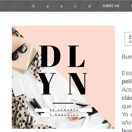
b
a
x
c
d
SOBRE MI
D
Bue
Est
pel
Act
clá
que
Yo 
año
bus