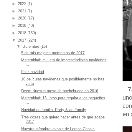
►
2022
(1)
►
2021
(1)
►
2020
(17)
►
2019
(40)
►
2018
(150)
▼
2017
(224)
▼
diciembre
(16)
5 de mis mejores momentos de 2017
Maternidad: mi lista de imprescindibles navideños
...
Feliz navidad
10 películas navideñas que posiblemente no has
visto
7. 
Deco: Nuestra mesa de nochebuena en 2016
uno
Maternidad: 16 libros para regalar a los pequeños
...
con
Navidad en familia: Party & co Family
en 
Tres cosas que quiero hacer antes de que acabe
2017
Nuestra alfombra lavable de Lorena Canals