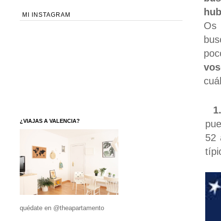
hub
MI INSTAGRAM
Os 
bus
poc
vos
cuá
1.
¿VIAJAS A VALENCIA?
pue
52 
típi
quédate en @theapartamento