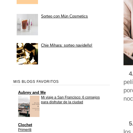
Sorteo con Mün Cosmetics
Chie Mihara: sorteo navideño!
4. 
pel
MIS BLOGS FAVORITOS
por
Aubrey and Me
noc
Mi viaje a San Francisco: 6 consejos
para disfrutar de la ciudad
5. 
Clochet
Primeriti
los