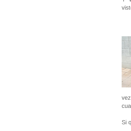
vis
vez
cua
Si 