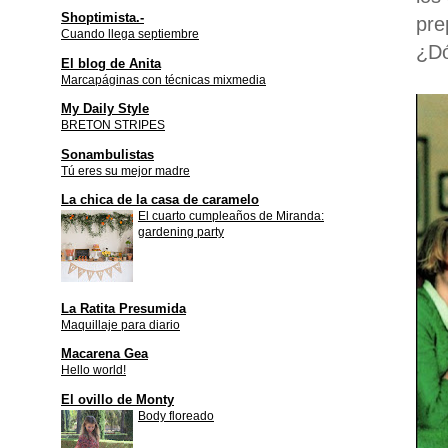
Shoptimista.-
pre
Cuando llega septiembre
¿Dó
El blog de Anita
Marcapáginas con técnicas mixmedia
My Daily Style
BRETON STRIPES
Sonambulistas
Tú eres su mejor madre
La chica de la casa de caramelo
El cuarto cumpleaños de Miranda:
gardening party
La Ratita Presumida
Maquillaje para diario
Macarena Gea
Hello world!
El ovillo de Monty
Body floreado