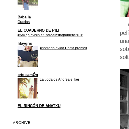
Baballa
Gracias
6.
EL CUADERNO DE PILI
pel
#Amigoinvisibletuiteroeinstagramero2016
una
lilaygris
sob
#nomedalavida Hasta pronto!!
sol
cris camÓn
La boda de Andrea e Iker
EL RINCÓN DE ANATXU
ARCHIVE