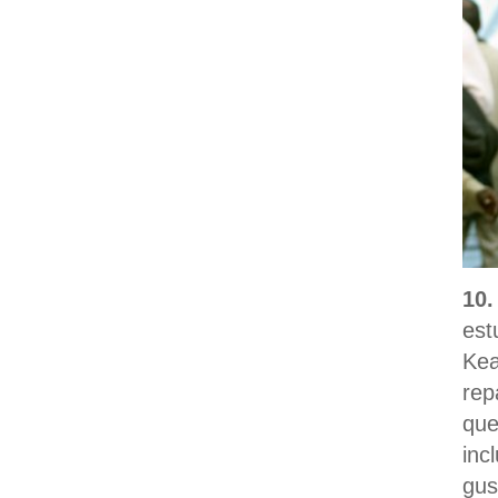
10.
est
Ke
rep
que
inc
gus