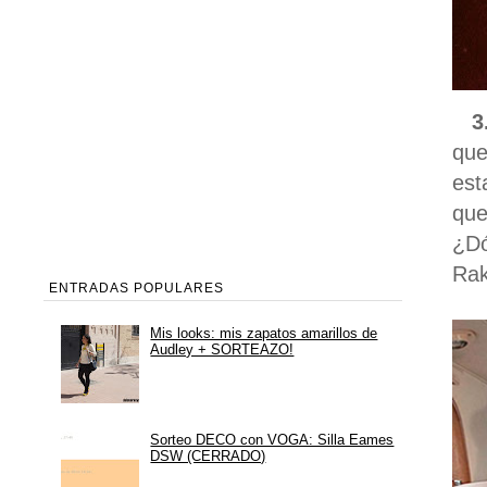
3. 
que
est
que
¿Dó
Rak
ENTRADAS POPULARES
Mis looks: mis zapatos amarillos de
Audley + SORTEAZO!
Sorteo DECO con VOGA: Silla Eames
DSW (CERRADO)