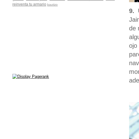
reinventa tu armario
bautizo
9. 
Jai
de 
alg
ojo
par
nav
mom
ade