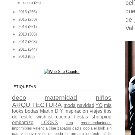
pel
►
enero
(26)
que
►
2016
(266)
de 
►
2015
(259)
►
2014
(261)
Val
►
2013
(305)
►
2012
(303)
►
2011
(244)
►
2010
(88)
ETIQUETAS
deco
maternidad
niños
ARQUITECTURA
moda
navidad
YO
mis
looks
bodas
Martín
DIY
inspiración
viajes
tips
de estilo
wishlist
cocina
fiestas
shopping
embarazo
LOOKS
ikea
recomendaciones
imprimibles
valencia
cine
zapatos
cadiz
copia el look sin
gastar
nueva york
mi boda
el armario perfecto
cádiz