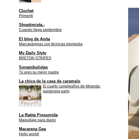
Clochet
Primeriti
Shoptimista.-
Cuando llega septiembre
El blog de Anita
Marcapáginas con técnicas mixmedia
My Daily Style
BRETON STRIPES
Sonambulistas
Tú eres su mejor madre
La chica de la casa de caramelo
El cuarto cumpleaños de Miranda:
gardening party
La Ratita Presumida
Maquillaje para diario
Macarena Gea
Hello world!