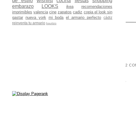
de estilo
wishlist
cocina
fiestas
shopping
embarazo
LOOKS
ikea
recomendaciones
imprimibles
valencia
cine
zapatos
cadiz
copia el look sin
gastar
nueva york
mi boda
el armario perfecto
cádiz
reinventa tu armario
bautizo
2 CO