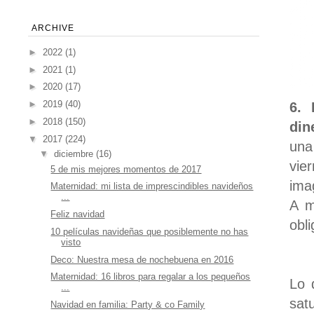
ARCHIVE
►
2022
(1)
►
2021
(1)
►
2020
(17)
►
2019
(40)
6. 
►
2018
(150)
din
▼
2017
(224)
una
▼
diciembre
(16)
vie
5 de mis mejores momentos de 2017
ima
Maternidad: mi lista de imprescindibles navideños
...
A m
Feliz navidad
obl
10 películas navideñas que posiblemente no has
visto
Deco: Nuestra mesa de nochebuena en 2016
Maternidad: 16 libros para regalar a los pequeños
Lo 
...
sat
Navidad en familia: Party & co Family