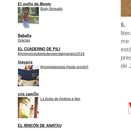
El ovillo de Monty
Body floreado
5.
lit
Baballa
me 
Gracias
est
EL CUADERNO DE PILI
#Amigoinvisibletuiteroeinstagramero2016
pre
lilaygris
de 
#nomedalavida Hasta pronto!!
cris camÓn
La boda de Andrea e Iker
EL RINCÓN DE ANATXU