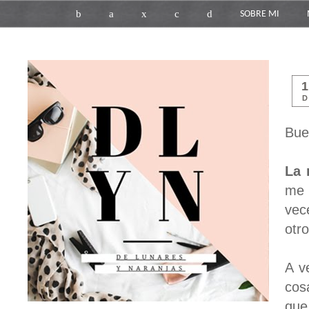
b
a
x
c
d
SOBRE MI
D
Bue
La 
me 
vec
otro
A v
cos
que