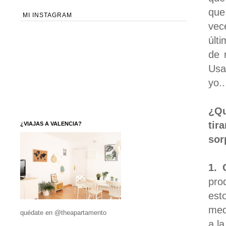
que
MI INSTAGRAM
ve
últ
de 
Usa
yo..
¿Qu
ti
¿VIAJAS A VALENCIA?
sor
1. 
pro
est
med
quédate en @theapartamento
a l