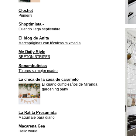
Clochet
Primeriti
Shoptimista.-
Cuando llega septiembre
El blog de Anita
Marcapáginas con técnicas mixmedia
My Daily Style
BRETON STRIPES
Sonambulistas
Tú eres su mejor madre
La chica de la casa de caramelo
El cuarto cumpleaños de Miranda:
gardening party
La Ratita Presumida
Maquillaje para diario
Macarena Gea
Hello world!