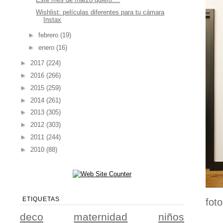
Wishlist: películas diferentes para tu cámara
Instax
►
febrero
(19)
►
enero
(16)
►
2017
(224)
►
2016
(266)
►
2015
(259)
►
2014
(261)
►
2013
(305)
►
2012
(303)
►
2011
(244)
►
2010
(88)
ETIQUETAS
fot
deco
maternidad
niños