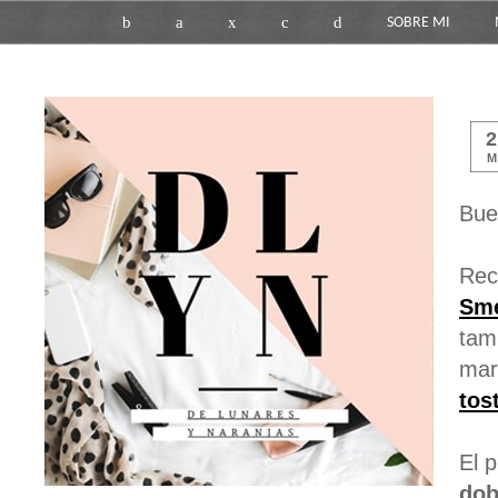
b
a
x
c
d
SOBRE MI
M
Bue
Rec
Sm
tam
mar
tos
El 
dob