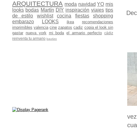
ARQUITECTURA
moda
navidad
YO
mis
looks
bodas
Martín
DIY
inspiración
viajes
tips
Dec
de estilo
wishlist
cocina
fiestas
shopping
embarazo
LOOKS
ikea
recomendaciones
imprimibles
valencia
cine
zapatos
cadiz
copia el look sin
gastar
nueva york
mi boda
el armario perfecto
cádiz
reinventa tu armario
bautizo
vez
cua