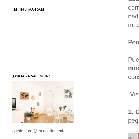
cor
MI INSTAGRAM
nad
mi 
Pe
Pue
muc
con
¿VIAJAS A VALENCIA?
Vie
1. 
peq
quédate en @theapartamento