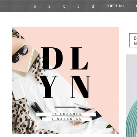
b
a
x
c
d
SOBRE MI
M