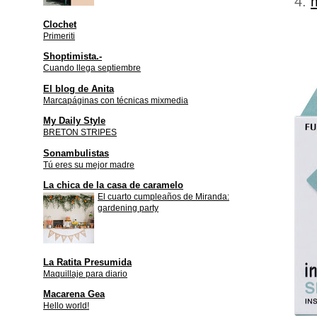
4.
Clochet
Primeriti
Shoptimista.-
Cuando llega septiembre
El blog de Anita
Marcapáginas con técnicas mixmedia
My Daily Style
BRETON STRIPES
Sonambulistas
Tú eres su mejor madre
La chica de la casa de caramelo
El cuarto cumpleaños de Miranda:
gardening party
La Ratita Presumida
Maquillaje para diario
Macarena Gea
Hello world!