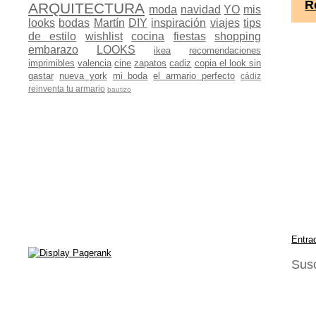
R
ARQUITECTURA
moda
navidad
YO
mis
looks
bodas
Martín
DIY
inspiración
viajes
tips
de estilo
wishlist
cocina
fiestas
shopping
embarazo
LOOKS
ikea
recomendaciones
imprimibles
valencia
cine
zapatos
cadiz
copia el look sin
gastar
nueva york
mi boda
el armario perfecto
cádiz
reinventa tu armario
bautizo
Entra
Susc