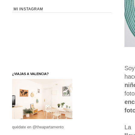
MI INSTAGRAM
So
¿VIAJAS A VALENCIA?
hac
niñ
fot
enc
fot
La 
quédate en @theapartamento