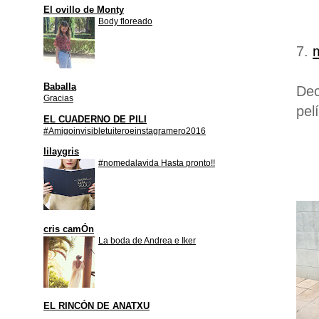
El ovillo de Monty
Body floreado
7.
Baballa
De
Gracias
pel
EL CUADERNO DE PILI
#Amigoinvisibletuiteroeinstagramero2016
lilaygris
#nomedalavida Hasta pronto!!
cris camÓn
La boda de Andrea e Iker
EL RINCÓN DE ANATXU