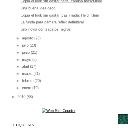
Copia el look sin gastar nada: camisa masculina!
Una buena idea deco!
Copia el look sin gastar (casi) nada: Heidi Klum
La funda para cámara reflex definitiva!
Una novia con zapatos negros
►
agosto
(23)
►
julio
(23)
►
junio
(21)
►
mayo
(8)
►
abril
(17)
►
marzo
(21)
►
febrero
(20)
►
enero
(19)
►
2010
(88)
ETIQUETAS