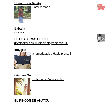
El ovillo de Monty
Body floreado
Baballa
Gracias
EL CUADERNO DE PILI
#Amigoinvisibletuiteroeinstagramero2016
lilaygris
#nomedalavida Hasta pronto!!
cris camÓn
La boda de Andrea e Iker
EL RINCÓN DE ANATXU