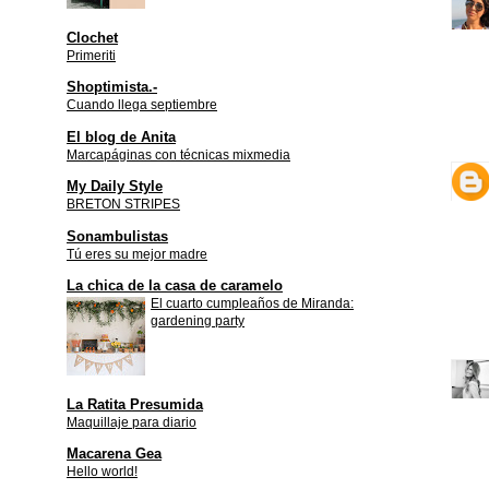
Clochet
Primeriti
Shoptimista.-
Cuando llega septiembre
El blog de Anita
Marcapáginas con técnicas mixmedia
My Daily Style
BRETON STRIPES
Sonambulistas
Tú eres su mejor madre
La chica de la casa de caramelo
El cuarto cumpleaños de Miranda:
gardening party
La Ratita Presumida
Maquillaje para diario
Macarena Gea
Hello world!