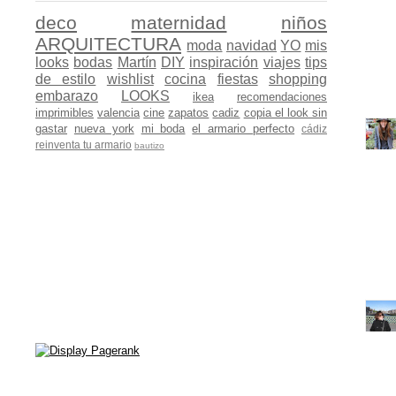
deco
maternidad
niños
ARQUITECTURA
moda
navidad
YO
mis
looks
bodas
Martín
DIY
inspiración
viajes
tips
de estilo
wishlist
cocina
fiestas
shopping
embarazo
LOOKS
ikea
recomendaciones
imprimibles
valencia
cine
zapatos
cadiz
copia el look sin
gastar
nueva york
mi boda
el armario perfecto
cádiz
reinventa tu armario
bautizo