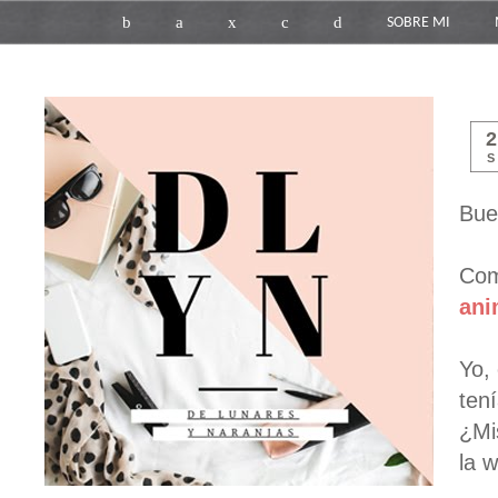
b
a
x
c
d
SOBRE MI
S
Bue
Com
ani
Yo,
ten
¿Mi
la 