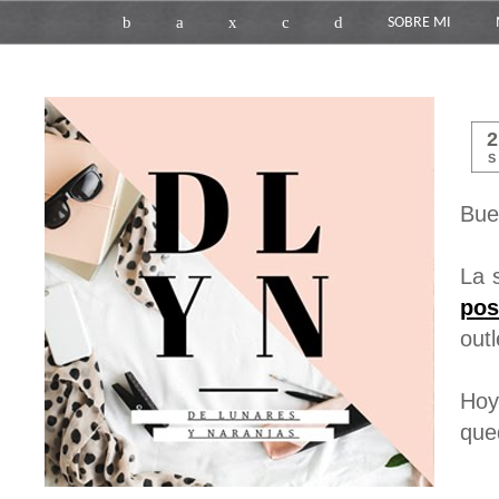
b
a
x
c
d
SOBRE MI
S
Bue
La 
pos
outl
Hoy
qued