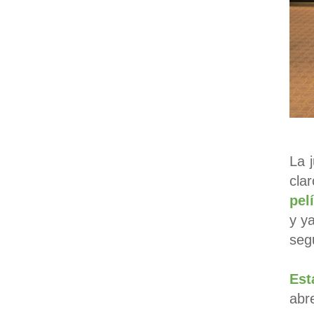
La 
cla
pel
y y
segu
Est
abr