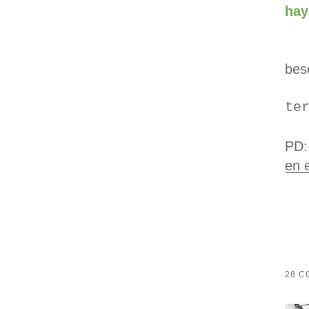
hay
beso
te
PD
en e
28 C