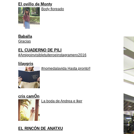
El ovillo de Monty
Body floreado
Baballa
Gracias
EL CUADERNO DE PILI
#Amigoinvisibletuiteroeinstagramero2016
lilaygris
#nomedalavida Hasta pronto!!
cris camÓn
La boda de Andrea e Iker
EL RINCÓN DE ANATXU