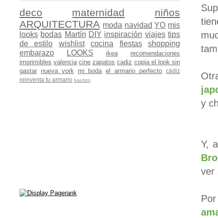
Su
deco
maternidad
niños
tie
ARQUITECTURA
moda
navidad
YO
mis
much
looks
bodas
Martín
DIY
inspiración
viajes
tips
de estilo
wishlist
cocina
fiestas
shopping
tam
embarazo
LOOKS
ikea
recomendaciones
imprimibles
valencia
cine
zapatos
cadiz
copia el look sin
gastar
nueva york
mi boda
el armario perfecto
cádiz
Ot
reinventa tu armario
bautizo
jap
y c
Y, 
Bro
ver
Por
ama