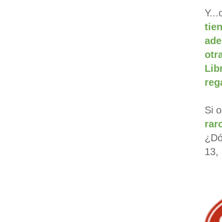
Y..
tie
ade
ot
Lib
reg
Si 
rar
¿Dó
13,