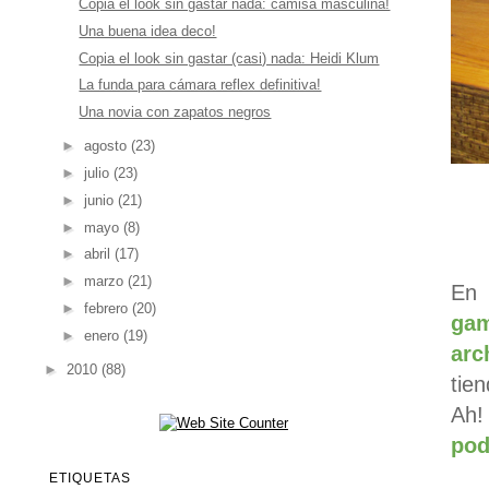
Copia el look sin gastar nada: camisa masculina!
Una buena idea deco!
Copia el look sin gastar (casi) nada: Heidi Klum
La funda para cámara reflex definitiva!
Una novia con zapatos negros
►
agosto
(23)
►
julio
(23)
►
junio
(21)
►
mayo
(8)
►
abril
(17)
►
marzo
(21)
En 
►
febrero
(20)
gam
►
enero
(19)
arc
►
2010
(88)
tie
Ah!
pod
ETIQUETAS