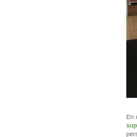
En 
su
per