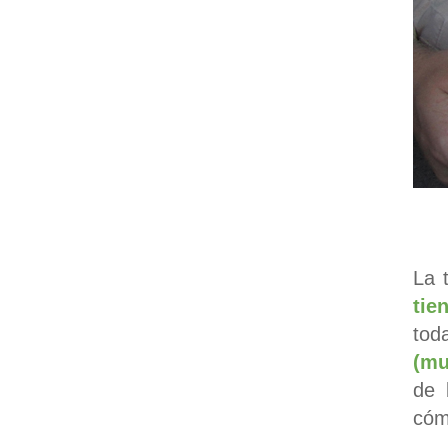
La 
tie
tod
(mu
de 
cómo