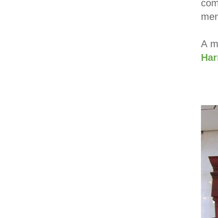
com
men
A m
Har