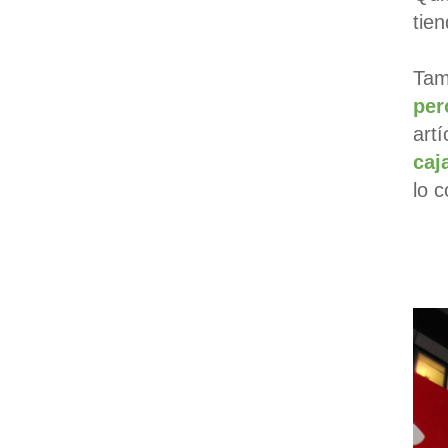
tie
Tam
per
art
caj
lo 