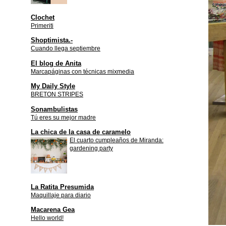
Clochet
Primeriti
Shoptimista.-
Cuando llega septiembre
El blog de Anita
Marcapáginas con técnicas mixmedia
My Daily Style
BRETON STRIPES
Sonambulistas
Tú eres su mejor madre
La chica de la casa de caramelo
El cuarto cumpleaños de Miranda:
gardening party
La Ratita Presumida
Maquillaje para diario
Macarena Gea
Hello world!