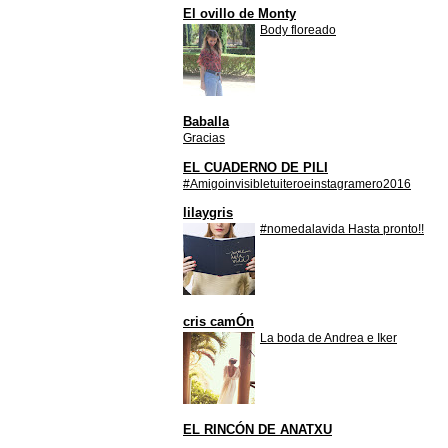
El ovillo de Monty
Body floreado
Baballa
Gracias
EL CUADERNO DE PILI
#Amigoinvisibletuiteroeinstagramero2016
lilaygris
#nomedalavida Hasta pronto!!
cris camÓn
La boda de Andrea e Iker
EL RINCÓN DE ANATXU