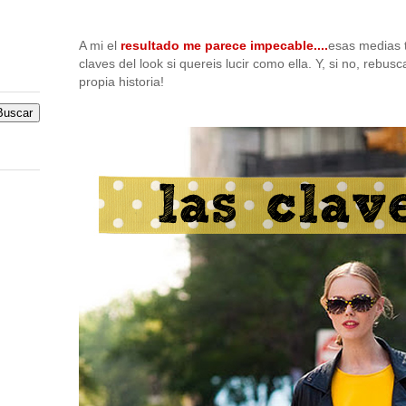
A mi el
resultado me parece impecable....
esas medias t
claves del look si quereis lucir como ella. Y, si no, reb
propia historia!