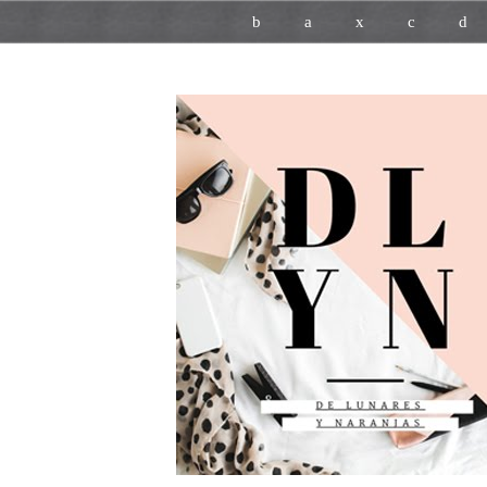
b
a
x
c
d