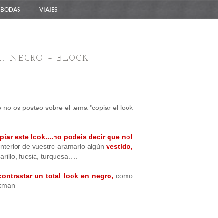
BODAS
VIAJES
R: NEGRO + BLOCK
no os posteo sobre el tema "copiar el look
iar este look....no podeis decir que no!
 interior de vuestro aramario algún
vestido,
illo, fucsia, turquesa.....
ontrastar un total look en negro,
como
ckman