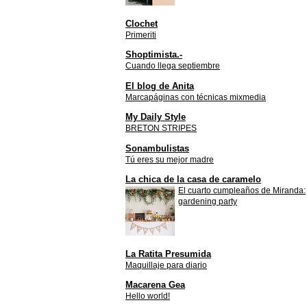
Clochet
Primeriti
Shoptimista.-
Cuando llega septiembre
El blog de Anita
Marcapáginas con técnicas mixmedia
My Daily Style
BRETON STRIPES
Sonambulistas
Tú eres su mejor madre
La chica de la casa de caramelo
El cuarto cumpleaños de Miranda:
gardening party
La Ratita Presumida
Maquillaje para diario
Macarena Gea
Hello world!