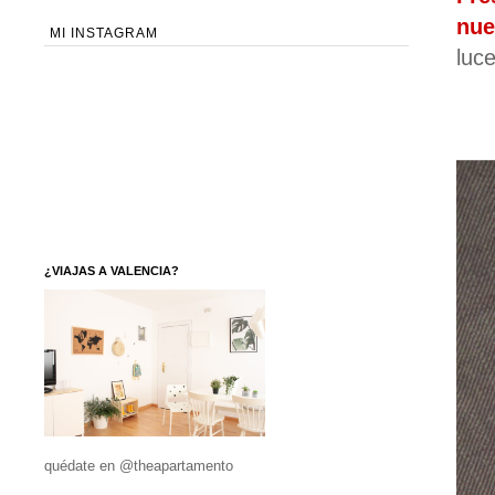
nue
MI INSTAGRAM
luc
¿VIAJAS A VALENCIA?
quédate en @theapartamento