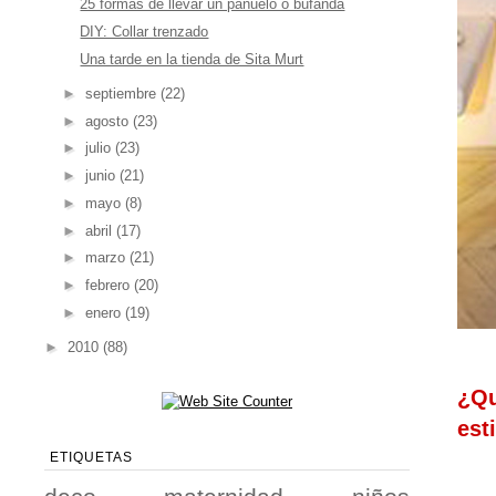
25 formas de llevar un pañuelo o bufanda
DIY: Collar trenzado
Una tarde en la tienda de Sita Murt
►
septiembre
(22)
►
agosto
(23)
►
julio
(23)
►
junio
(21)
►
mayo
(8)
►
abril
(17)
►
marzo
(21)
►
febrero
(20)
►
enero
(19)
►
2010
(88)
¿Qu
est
ETIQUETAS