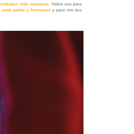
invitados más cercanos.
Había una para
a cada padre y hermanos
y para mis dos