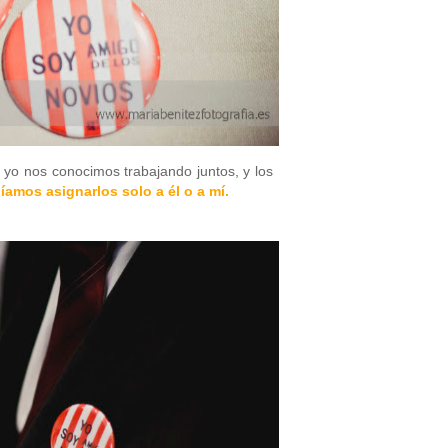
 yo nos conocimos trabajando juntos, y los
amos asignarlos solo a él o a mí.