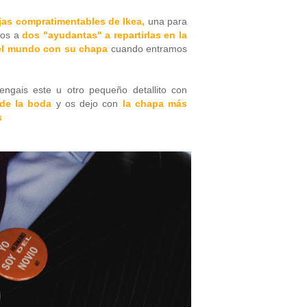
jas compratimentables de Ikea,
una para
mos a
dos "ayudantas" a repartirlas en la
l mundo con su chapa
cuando entramos
ngais este u otro pequeño detallito con
 de la boda
y os dejo con
la chapa más
s