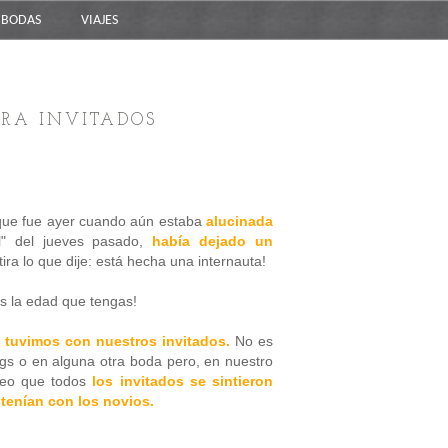
BODAS
VIAJES
ARA INVITADOS
que fue ayer cuando aún estaba
a
lucinada
l" del jueves pasado,
había dejado un
a lo que dije: está hecha una internauta!
as la edad que tengas!
e tuvimos con nuestros invitados.
No es
gs o en alguna otra boda pero, en nuestro
eo que todos
los invitados se sintieron
tenían con los novios.