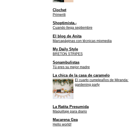
Clochet
Primeriti
Shoptimista.-
Cuando llega septiembre
El blog de Anita
Marcapáginas con técnicas mixmedia
My Daily Style
BRETON STRIPES
Sonambulistas
Tú eres su mejor madre
La chica de la casa de caramelo
El cuarto cumpleaños de Miranda:
gardening party
La Ratita Presumida
Maquillaje para diario
Macarena Gea
Hello world!