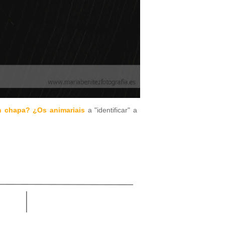
n chapa? ¿Os animariais
a "identificar" a