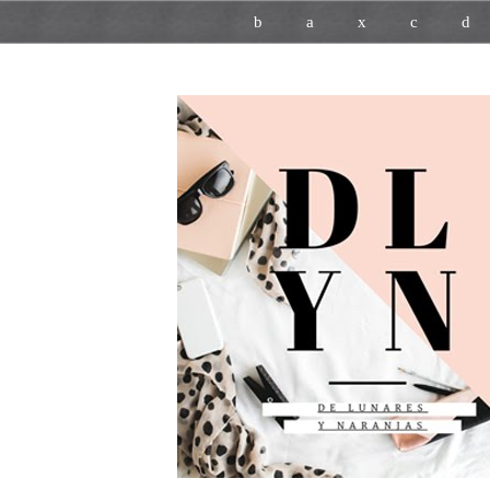
b
a
x
c
d