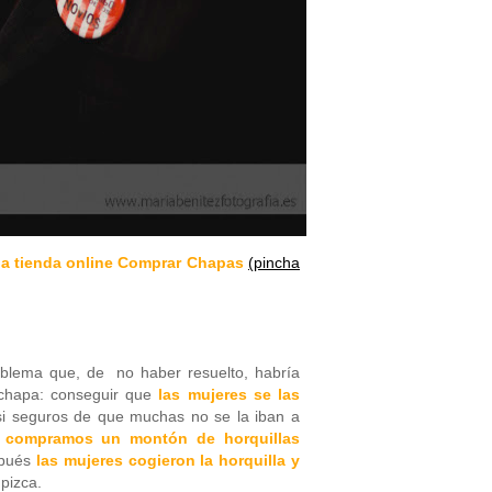
la tienda online Comprar Chapas
(pincha
oblema que, de no haber resuelto, habría
 chapa: conseguir que
las mujeres se las
si seguros de que muchas no se la iban a
,
compramos un montón de horquillas
pués
las mujeres cogieron la horquilla y
 pizca.