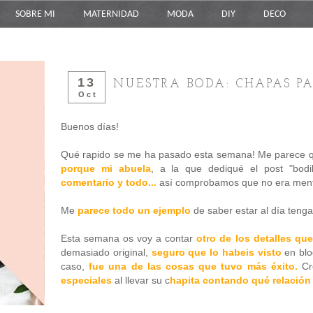
SOBRE MI
MATERNIDAD
MODA
DIY
DECO
13
NUESTRA BODA: CHAPAS P
Oct
Buenos días!
Qué rapido se me ha pasado esta semana! Me parece 
porque mi abuela
, a la que dediqué el post "bodi
comentario y todo...
así comprobamos que no era mentir
Me
parece todo un ejemplo
de saber estar al día teng
Esta semana os voy a contar
otro de los detalles qu
demasiado original,
seguro que lo habeis visto
en blo
caso,
f
ue una de las cosas que tuvo más éxito.
Cr
especiales
al llevar su c
hapita contando qué relación 