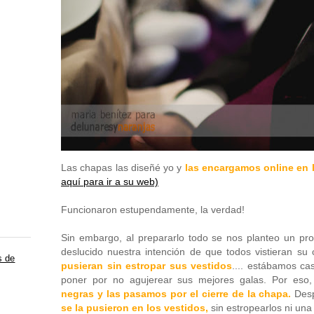
Las chapas las diseñé yo y
las encargamos online en 
aquí para ir a su web)
Funcionaron estupendamente, la verdad!
Sin embargo, al prepararlo todo se nos planteo un pr
deslucido nuestra intención de que todos vistieran su
s de
pusieran sin estropar sus vestidos
.... estábamos ca
poner por no agujerear sus mejores galas. Por eso
negras y las pasamos por el cierre de la chapa.
Des
se la pusieron en los vestidos,
sin estropearlos ni una