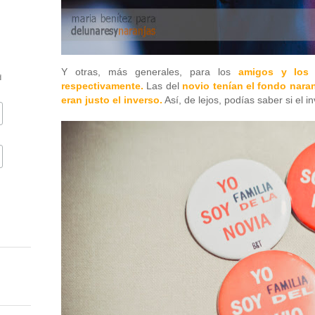
Y otras, más generales, para los
amigos y los 
d
respectivamente.
Las del
novio tenían el fondo naranj
eran justo el inverso.
Así, de lejos, podías saber si el i