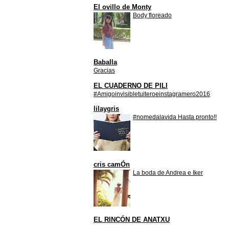
El ovillo de Monty
Body floreado
Baballa
Gracias
EL CUADERNO DE PILI
#Amigoinvisibletuiteroeinstagramero2016
lilaygris
#nomedalavida Hasta pronto!!
cris camÓn
La boda de Andrea e Iker
EL RINCÓN DE ANATXU