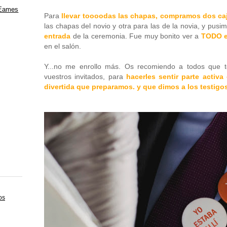
 Eames
Para
llevar toooodas las chapas, compramos dos ca
las chapas del novio y otra para las de la novia, y pusi
entrada
de la ceremonia. Fue muy bonito ver a
TODO e
en el salón.
Y...no me enrollo más. Os recomiendo a todos que te
vuestros invitados, para
hacerles sentir parte activa
divertida que preparamos. y que dimos a los testigo
os