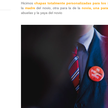
Hicimos
chapas totalmente personalizadas para los 
la
madre
del novio, otra para la de la
novia, una par
abuelas y la yaya del novio