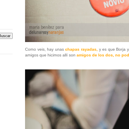
Como veis, hay unas
chapas rayadas,
y es que Borja y
amigos que hicimos allí son
amigos de los dos, no podí