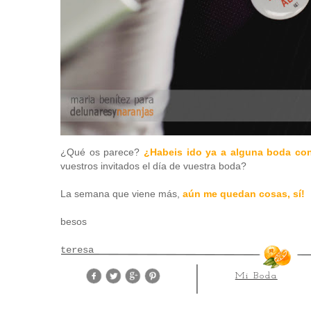
¿Qué os parece?
¿Habeis ido ya a alguna boda co
vuestros invitados el día de vuestra boda?
La semana que viene más,
aún me quedan cosas, sí!
besos
teresa
Mi Boda