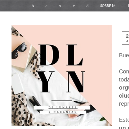
b
a
x
c
d
SOBRE MI
J
Bue
Co
tod
org
ciu
rep
Est
un 