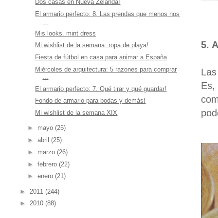
Dos casas en Nueva Zelanda!
El armario perfecto: 8. Las prendas que menos nos
...
Mis looks. mint dress
5. 
Mi wishlist de la semana: ropa de playa!
Fiesta de fútbol en casa para animar a España
Miércoles de arquitectura: 5 razones para comprar
La
...
Es,
El armario perfecto: 7. Qué tirar y qué guardar!
com
Fondo de armario para bodas y demás!
pod
Mi wishlist de la semana XIX
►
mayo
(25)
►
abril
(25)
►
marzo
(26)
►
febrero
(22)
►
enero
(21)
►
2011
(244)
►
2010
(88)