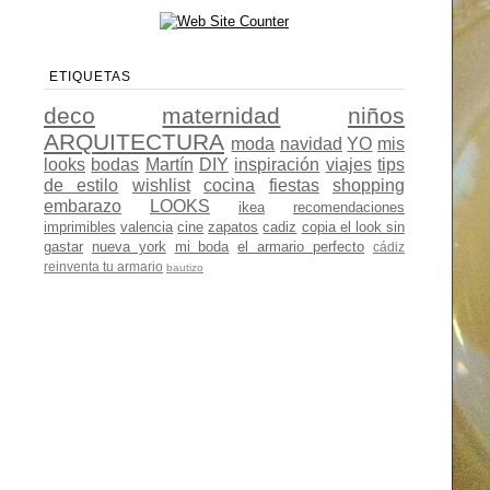
ETIQUETAS
deco
maternidad
niños
ARQUITECTURA
moda
navidad
YO
mis
looks
bodas
Martín
DIY
inspiración
viajes
tips
de estilo
wishlist
cocina
fiestas
shopping
embarazo
LOOKS
ikea
recomendaciones
imprimibles
valencia
cine
zapatos
cadiz
copia el look sin
gastar
nueva york
mi boda
el armario perfecto
cádiz
reinventa tu armario
bautizo