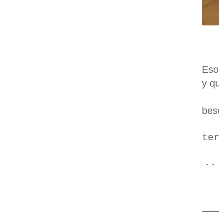
Eso
y qu
beso
te
·