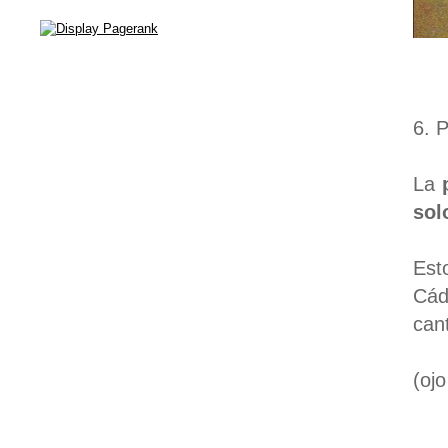
6. P
La
p
sol
Est
Cád
can
(ojo