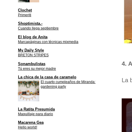
Clochet
Primeriti
Shoptimista.-
Cuando llega septiembre
El blog de Anita
Marcapáginas con técnicas mixmedia
My Daily Style
BRETON STRIPES
4. 
Sonambulistas
Tú eres su mejor madre
La chica de la casa de caramelo
La 
El cuarto cumpleaños de Miranda:
gardening party
La Ratita Presumida
Maquillaje para diario
Macarena Gea
Hello world!