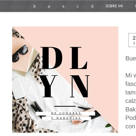
b
a
x
c
d
SOBRE MI
J
Bue
Mi 
fas
tam
cal
Bak
Pod
con