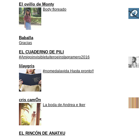
El ovillo de Monty
Body floreado
Baballa
Gracias
EL CUADERNO DE PILI
#Amigoinvisibletuiteroeinstagramero2016
lilaygris
#nomedalavida Hasta pronto!!
cris camÓn
La boda de Andrea e Iker
EL RINCÓN DE ANATXU