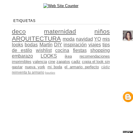
ETIQUETAS
deco
maternidad
niños
ARQUITECTURA
moda
navidad
YO
mis
looks
bodas
Martín
DIY
inspiración
viajes
tips
de estilo
wishlist
cocina
fiestas
shopping
embarazo
LOOKS
ikea
recomendaciones
imprimibles
valencia
cine
zapatos
cadiz
copia el look sin
gastar
nueva york
mi boda
el armario perfecto
cádiz
reinventa tu armario
bautizo