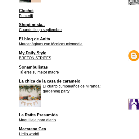
Clochet
Primeriti
Shoptimista.-
Cuando llega septiembre
El blog de Anita
Marcapáginas con técnicas mixmedia
My Daily Style
BRETON STRIPES
Sonambulistas
Tú eres su mejor madre
La chica de la casa de caramelo
El cuarto cumpleaños de Miranda:
gardening party
La Ratita Presumida
Maquillaje para diario
Macarena Gea
Hello world!