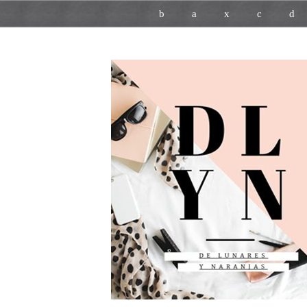
b
a
x
c
d