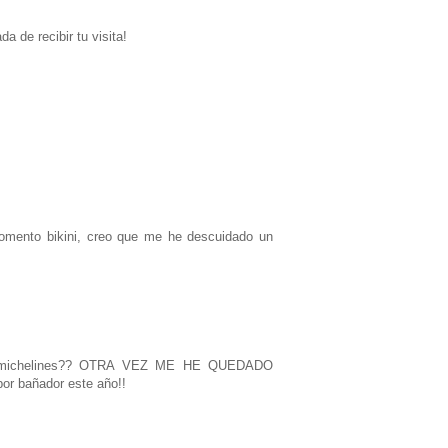
a de recibir tu visita!
omento bikini, creo que me he descuidado un
los michelines?? OTRA VEZ ME HE QUEDADO
r bañador este año!!