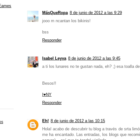
 Eames
MásQueRopa
8 de junio de 2012 a las 9:29
jooo m ncantan los bikinis!
bss
Responder
Isabel Leyva
8 de junio de 2012 a las 9:45
a ti los lunares no te gustan nada, eh? ;) esa toalla de
Besos!!
I♥NY
Responder
Eh!
8 de junio de 2012 a las 10:15
os
Hola! acabo de descubrir tu blog a través de srta li
me ha encantado. Las entradas, los blogs que recomie