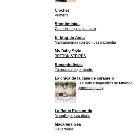
Clochet
Primeriti
Shoptimista.-
Cuando llega septiembre
El blog de Anita
Marcapáginas con técnicas mixmedia
My Daily Style
BRETON STRIPES
Sonambulistas
Tú eres su mejor madre
La chica de la casa de caramelo
El cuarto cumpleaños de Miranda:
gardening party
La Ratita Presumida
Maquillaje para diario
Macarena Gea
Hello world!