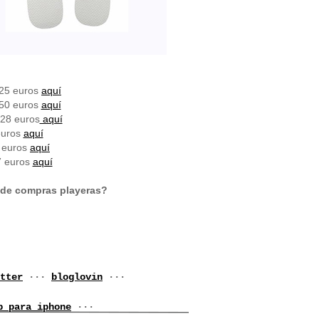
 25 euros
aquí
 50 euros
aquí
28 euros
aquí
 euros
aquí
5 euros
aquí
7 euros
aquí
 de compras playeras?
tter
···
bloglovin
···
p para iphone
···