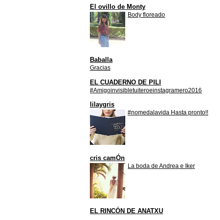
El ovillo de Monty
Body floreado
Baballa
Gracias
EL CUADERNO DE PILI
#Amigoinvisibletuiteroeinstagramero2016
lilaygris
#nomedalavida Hasta pronto!!
cris camÓn
La boda de Andrea e Iker
EL RINCÓN DE ANATXU