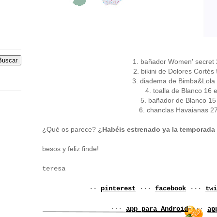
1. bañador Women' secret
2. bikini de Dolores Cortés
3. diadema de Bimba&Lola 
4. toalla de Blanco 16
5. bañador de Blanco 1
6. chanclas Havaianas 2
¿Qué os parece?
¿Habéis estrenado ya la temporada
besos y feliz finde!
teresa
··
pinterest
···
facebook
···
twi
···
app para Android
····
ap