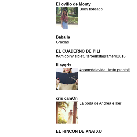
El ovillo de Monty
Body floreado
Baballa
Gracias
EL CUADERNO DE PILI
#Amigoinvisibletuiteroeinstagramero2016
lilaygris
#nomedalavida Hasta pronto!!
cris camÓn
La boda de Andrea e Iker
EL RINCÓN DE ANATXU