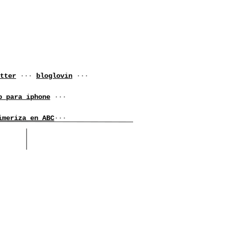
tter
···
bloglovin
···
p para iphone
···
imeriza en ABC
···