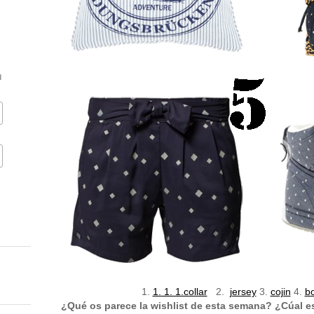
d
1.
1. 1. 1.collar
2.
jersey
3.
cojin
4.
b
¿Qué os parece la wishlist de esta semana? ¿Cúal e