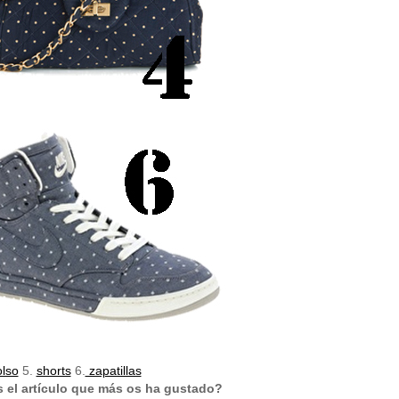
olso
5.
shorts
6.
zapatillas
s el artículo que más os ha gustado?