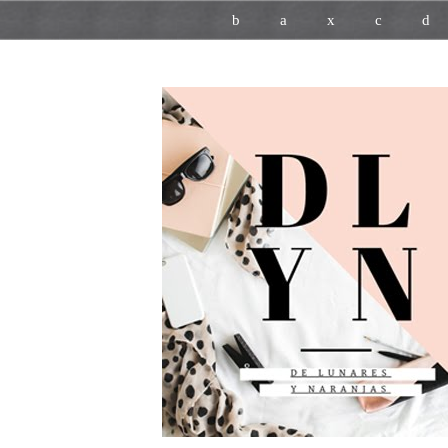
b
a
x
c
d