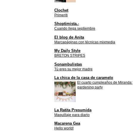
Clochet
Primeriti
Shoptimista.-
Cuando llega septiembre
El blog de Anita
Marcapáginas con técnicas mixmedia
My Daily Style
BRETON STRIPES
Sonambulistas
Tú eres su mejor madre
La chica de la casa de caramelo
El cuarto cumpleaños de Miranda:
gardening party
La Ratita Presumida
Maquillaje para diario
Macarena Gea
Hello world!