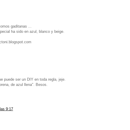
omos gaditanas ...
ecial ha sido en azul, blanco y beige.
ctoni.blogspot.com
e puede ser un DIY en toda regla, jeje.
orena, de azul llena". Besos.
las 9:17